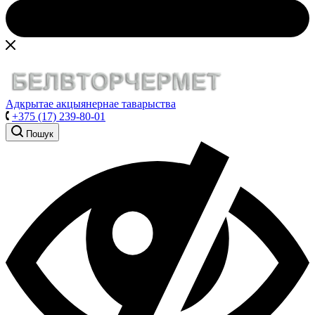
Адкрытае акцыянернае таварыства
+375 (17) 239-80-01
Пошук