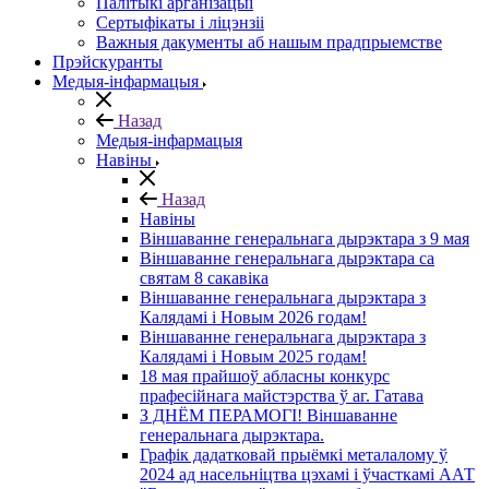
Палітыкі арганізацыі
Сертыфікаты і ліцэнзіі
Важныя дакументы аб нашым прадпрыемстве
Прэйскуранты
Медыя-інфармацыя
Назад
Медыя-інфармацыя
Навіны
Назад
Навіны
Віншаванне генеральнага дырэктара з 9 мая
Віншаванне генеральнага дырэктара са
святам 8 сакавіка
Віншаванне генеральнага дырэктара з
Калядамі і Новым 2026 годам!
Віншаванне генеральнага дырэктара з
Калядамі і Новым 2025 годам!
18 мая прайшоў абласны конкурс
прафесійнага майстэрства ў аг. Гатава
З ДНЁМ ПЕРАМОГІ! Віншаванне
генеральнага дырэктара.
Графік дадатковай прыёмкі металалому ў
2024 ад насельніцтва цэхамі і ўчасткамі ААТ