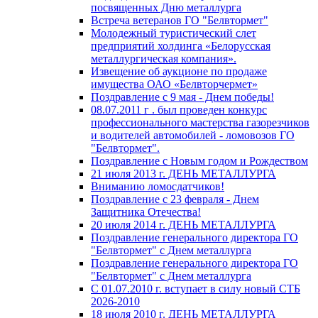
посвященных Дню металлурга
Встреча ветеранов ГО "Белвтормет"
Молодежный туристический слет
предприятий холдинга «Белорусская
металлургическая компания».
Извещение об аукционе по продаже
имущества ОАО «Белвторчермет»
Поздравление с 9 мая - Днем победы!
08.07.2011 г . был проведен конкурс
профессионального мастерства газорезчиков
и водителей автомобилей - ломовозов ГО
"Белвтормет".
Поздравление с Новым годом и Рождеством
21 июля 2013 г. ДЕНЬ МЕТАЛЛУРГА
Вниманию ломосдатчиков!
Поздравление с 23 февраля - Днем
Защитника Отечества!
20 июля 2014 г. ДЕНЬ МЕТАЛЛУРГА
Поздравление генерального директора ГО
"Белвтормет" с Днем металлурга
Поздравление генерального директора ГО
"Белвтормет" с Днем металлурга
С 01.07.2010 г. вступает в силу новый СТБ
2026-2010
18 июля 2010 г. ДЕНЬ МЕТАЛЛУРГА