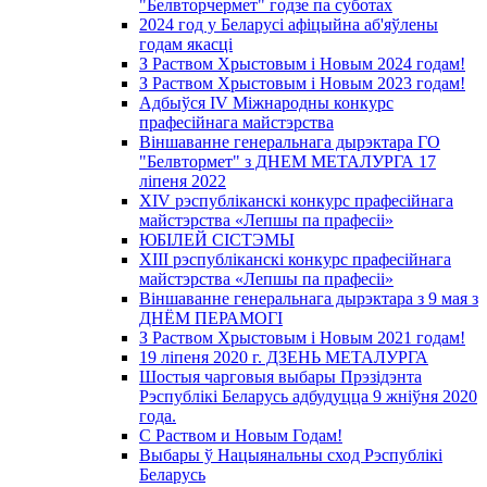
"Белвторчермет" годзе па суботах
2024 год у Беларусі афіцыйна аб'яўлены
годам якасці
З Раством Хрыстовым і Новым 2024 годам!
З Раством Хрыстовым і Новым 2023 годам!
Адбыўся IV Міжнародны конкурс
прафесійнага майстэрства
Віншаванне генеральнага дырэктара ГО
"Белвтормет" з ДНЕМ МЕТАЛУРГА 17
ліпеня 2022
XIV рэспубліканскі конкурс прафесійнага
майстэрства «Лепшы па прафесіі»
ЮБІЛЕЙ СІСТЭМЫ
XIII рэспубліканскі конкурс прафесійнага
майстэрства «Лепшы па прафесіі»
Віншаванне генеральнага дырэктара з 9 мая з
ДНЁМ ПЕРАМОГІ
З Раством Хрыстовым і Новым 2021 годам!
19 ліпеня 2020 г. ДЗЕНЬ МЕТАЛУРГА
Шостыя чарговыя выбары Прэзідэнта
Рэспублікі Беларусь адбудуцца 9 жніўня 2020
года.
С Раством и Новым Годам!
Выбары ў Нацыянальны сход Рэспублікі
Беларусь