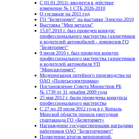
С 01.01.2011г. вводится в действие
изменение № 1 СТБ 2026-2010
О госзаказе на 2011 год
ГО "Белвтормет" на выставке Электро-2010
Выставка "Мир металла"
15.07.2010 г. был проведен конкурс
профессионального мастерства газорезчиков
и водителей автомобилей - ломовозов ГО
"Белвтормет"
9 июля 2010 г. был проведен конкурс
профессионального мастерства газорезчиков
и водителей автомобиля УП
"Минсквтормет"
Модернизация литейного производства на
ОАО «Полесьеэлектромаш»
Постановление Совета Министров РБ
№ 1739 от 31 декабря 2009 года
25 мая 2012 г. были проведены конкурсы
профессионального мастерства
С 27 по 29 июля 2012 года в г. Копыль
Минской области прошла ежегодная
спартакиада ГО «Белвтормет»
Награждение государственными наградами
работников ОАО "Белвторчермет"
Подведение итогов мероприятий,