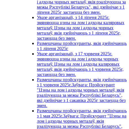
і адходы чорных металаў, якія рэалізуюцца за
межы Рэспублікі Беларусь", які дзейнічае з 1
лiпеня 2025г застаецца без змен.
Увазе арганізацый, з 14 лiпеня 2025г.
змяняюцца цэны на лом і адходы каляровых
металаў. Цэны на лом і адходы чорных
металаў, якія дзейнічаюць з 1 лiпеня 2025г,
застаюцца без змен.
Размешчаны прэйскуранты, якія дзейнічаюць
з 1 лiпеня 2025г
Увазе арганізацый, з 17 чэрвеня 2025г.
змяняюцца цэны на лом і адходы чорных
металаў. Цэны на лом і адходы каляровых
металаў, якія дзейнічаюць з 1 чэрвеня 2025г,
застаюцца без змен.
Размешчаны прэйскуранты, якія дзейнічаюць
з 1 чэрвеня 2025г.Заўвага: Прэйскурант
"Цэны на лом і адходы чорных металаў, якія
рэалізуюцца за межы Рэспублікі Беларусь",
які дзейнічае з 1 сакавiка 2025г застаецца без
змен.
Размешчаны прэйскуранты, якія дзейнічаюць
з 1 мая 2025г.Заўвага: Прэйскурант "Цэны на
лом і адходы чорных металаў, якія
рэалізуюцца за межы Рэспублікі Беларусь",