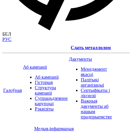
БЕЛ
РУС
Сдать металлолом
Дакументы
Аб кампаніі
Менеджмент
якасці
Аб кампаніі
Палітыкі
Гісторыя
арганізацыі
Структура
Галоўная
Сертыфікаты і
кампаніі
ліцэнзіі
Супрацьдзеянне
Важныя
карупцыі
дакументы аб
Рэквізіты
нашым
прадпрыемстве
Медыя-інфармацыя