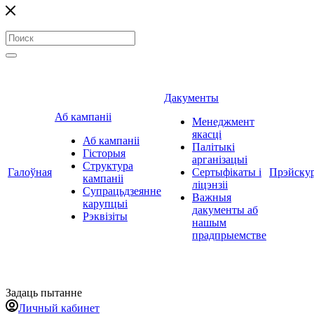
Дакументы
Аб кампаніі
Менеджмент
якасці
Аб кампаніі
Палітыкі
Гісторыя
арганізацыі
Структура
Галоўная
Сертыфікаты і
Прэйску
кампаніі
ліцэнзіі
Супрацьдзеянне
Важныя
карупцыі
дакументы аб
Рэквізіты
нашым
прадпрыемстве
Задаць пытанне
Личный кабинет