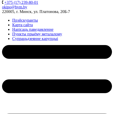
+375 (17) 239-80-01
okipo@bvm.by
220005, г. Минск, ул. Платонова, 20Б-7
Прэйскуранты
Карта сайта
Напісаць паведамленне
Пункты прыёму металалому
Супрацьдзеянне карупцыі