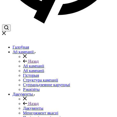
Галоўная
Аб кампаніі
Назад
Аб кампаніі
Аб кампаніі
Гісторыя
Структура кампаніі
Супрацьдзеянне карупцыі
Рэквізіты
Дакументы
Назад
Дакументы
Менеджмент якасці