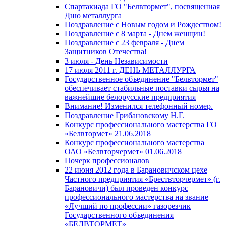
Спартакиада ГО "Белвтормет", посвященная
Дню металлурга
Поздравление с Новым годом и Рождеством!
Поздравление с 8 марта - Днем женщин!
Поздравление с 23 февраля - Днем
Защитников Отечества!
3 июля - День Независимости
17 июля 2011 г. ДЕНЬ МЕТАЛЛУРГА
Государственное объединение "Белвтормет"
обеспечивает стабильные поставки сырья на
важнейшие белорусские предприятия
Внимание! Изменился телефонный номер.
Поздравление Грибановскому Н.Г.
Конкурс профессионального мастерства ГО
«Белвтормет» 21.06.2018
Конкурс профессионального мастерства
ОАО «Белвторчермет» 01.06.2018
Почерк профессионалов
22 июня 2012 года в Барановичском цехе
Частного предприятия «Брествторчермет» (г.
Барановичи) был проведен конкурс
профессионального мастерства на звание
«Лучший по профессии» газорезчик
Государственного объединения
«БЕЛВТОРМЕТ»