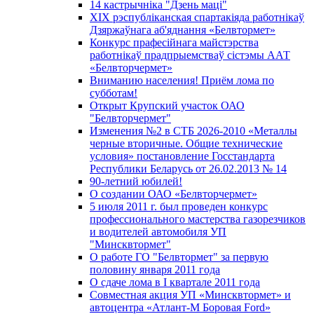
14 кастрычніка "Дзень маці"
XIX рэспубліканская спартакіяда работнікаў
Дзяржаўнага аб'яднання «Белвтормет»
Конкурс прафесійнага майстэрства
работнікаў прадпрыемстваў сістэмы ААТ
«Белвторчермет»
Вниманию населения! Приём лома по
субботам!
Открыт Крупский участок ОАО
"Белвторчермет"
Изменения №2 в СТБ 2026-2010 «Металлы
черные вторичные. Общие технические
условия» постановление Госстандарта
Республики Беларусь от 26.02.2013 № 14
90-летний юбилей!
О создании ОАО «Белвторчермет»
5 июля 2011 г. был проведен конкурс
профессионального мастерства газорезчиков
и водителей автомобиля УП
"Минсквтормет"
О работе ГО "Белвтормет" за первую
половину января 2011 года
О сдаче лома в I квартале 2011 года
Совместная акция УП «Минсквтормет» и
автоцентра «Атлант-М Боровая Ford»