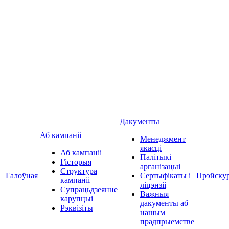
Дакументы
Аб кампаніі
Менеджмент
якасці
Аб кампаніі
Палітыкі
Гісторыя
арганізацыі
Структура
Галоўная
Сертыфікаты і
Прэйску
кампаніі
ліцэнзіі
Супрацьдзеянне
Важныя
карупцыі
дакументы аб
Рэквізіты
нашым
прадпрыемстве