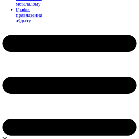
металалому
Графік
правядзення
аўдыту