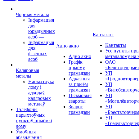
Чорныя металы
Інфармацыя
для
юрыдычных
Кантакты
асоб
—
Інфармацыя
Кантакты
Адно акно
для
Усе пункты пр
фізічных
Адно акно
металалому на 
асоб
Графік
ОАО
прыёму
«Белвторчерме
Каляровыя
грамадзян
УП
металы
Адказныя
«Гродновторче
Нарыхтоўка
за прыём
УП
лому і
грамадзян
«Витебсквторч
адходаў
Пісьмовыя
УП
каляровых
звароты
«Могилёввторч
металаў
Зварот
УП
Тэлефоны
грамадзян
«Брествторчерм
нарыхтоўчых
УП
пунктаў прыёмкі
«Гомельвторче
лому
Ўмоўныя
абазначэння