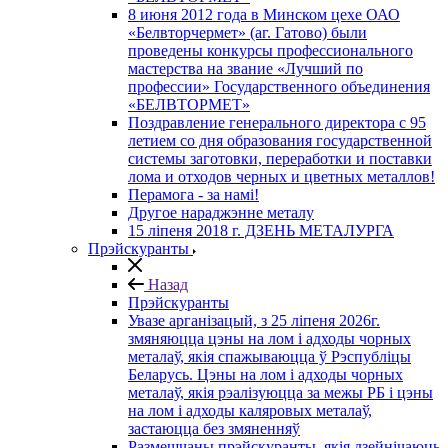
8 июня 2012 года в Минском цехе ОАО
«Белвторчермет» (аг. Гатово) были
проведены конкурсы профессионального
мастерства на звание «Лучший по
профессии» Государственного объединения
«БЕЛВТОРМЕТ»
Поздравление генерального директора с 95
летием со дня образования государственной
системы заготовки, переработки и поставки
лома и отходов черных и цветных металлов!
Перамога - за намі!
Другое нараджэнне металу
15 ліпеня 2018 г. ДЗЕНЬ МЕТАЛУРГА
Прэйскуранты
Назад
Прэйскуранты
Увазе арганізацый, з 25 лiпеня 2026г.
змяняюцца цэны на лом і адходы чорных
металаў, якія спажываюцца ў Рэспубліцы
Беларусь. Цэны на лом і адходы чорных
металаў, якія рэалізуюцца за межы РБ і цэны
на лом і адходы каляровых металаў,
застаюцца без змяненняў
Размешчаны прэйскуранты, якія дзейнічаюць