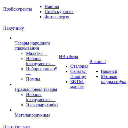
Навіны
Прэйскуранты
Прэйскуранты
Фотагалерэя
Пакупніку
Тавары народнага
спажывання
Малаткі
—
НВ-сфера
Наборы
Вакансіі
інструмента
—
Сталовая
Наборы ключоў
Сельгас-
Вакансіі
—
Павіцце
Мэтавая
Помпы
БВТМ-
падрыхтоўка
маркет
Прамысловыя тавары
Наборы
інструмента
—
Электрарухавікі
Металапрадукцыя
Пастаўшчыку