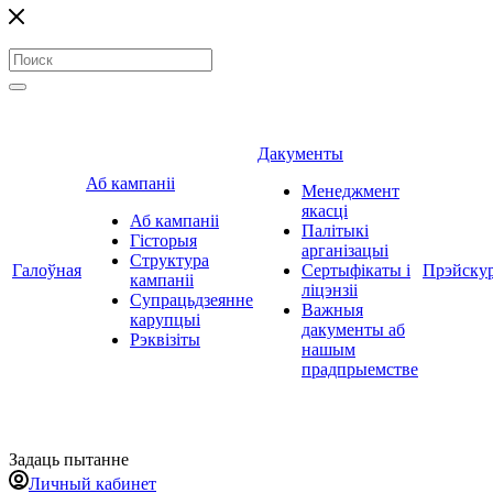
Дакументы
Аб кампаніі
Менеджмент
якасці
Аб кампаніі
Палітыкі
Гісторыя
арганізацыі
Структура
Галоўная
Сертыфікаты і
Прэйску
кампаніі
ліцэнзіі
Супрацьдзеянне
Важныя
карупцыі
дакументы аб
Рэквізіты
нашым
прадпрыемстве
Задаць пытанне
Личный кабинет