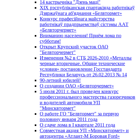
14 кастрычніка "Дзень маці"
XIX рэспубліканская спартакіяда работнікаў
Дзяржаўнага аб'яднання «Белвтормет»
Конкурс прафесійнага майстэрства
работнікаў прадпрыемстваў сістэмы ААТ
«Белвторчермет»
Вниманию населения! Приём лома по
субботам!
Открыт Крупский участок ОАО
"Белвторчермет"
Изменения №2 в СТБ 2026-2010 «Металлы
черные вторичные. Общие технические
условия» постановление Госстандарта
Республики Беларусь от 26.02.2013 № 14
90-летний юбилей!
О создании ОАО «Белвторчермет»
5 июля 2011 г. был проведен конкурс
профессионального мастерства газорезчиков
и водителей автомобиля УП
"Минсквтормет"
О работе ГО "Белвтормет" за первую
половину января 2011 года
О сдаче лома в I квартале 2011 года
Совместная акция УП «Минсквтормет» и
автоцентра «Атлант-М Боровая Ford»