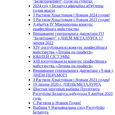
"Белвторчермет" годзе па суботах
2024 год у Беларусі афіцыйна аб'яўлены
годам якасці
З Раством Хрыстовым і Новым 2024 годам!
З Раством Хрыстовым і Новым 2023 годам!
Адбыўся IV Міжнародны конкурс
прафесійнага майстэрства
Віншаванне генеральнага дырэктара ГО
"Белвтормет" з ДНЕМ МЕТАЛУРГА 17
ліпеня 2022
XIV рэспубліканскі конкурс прафесійнага
майстэрства «Лепшы па прафесіі»
ЮБІЛЕЙ СІСТЭМЫ
XIII рэспубліканскі конкурс прафесійнага
майстэрства «Лепшы па прафесіі»
Віншаванне генеральнага дырэктара з 9 мая з
ДНЁМ ПЕРАМОГІ
З Раством Хрыстовым і Новым 2021 годам!
19 ліпеня 2020 г. ДЗЕНЬ МЕТАЛУРГА
Шостыя чарговыя выбары Прэзідэнта
Рэспублікі Беларусь адбудуцца 9 жніўня 2020
года.
С Раством и Новым Годам!
Выбары ў Нацыянальны сход Рэспублікі
Беларусь