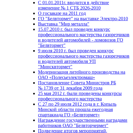
С 01.01.2011г. вводится в действие
изменение № 1 СТБ 2026-2010
О госзаказе на 2011 год
ГО "Белвтормет" на выставке Электро-2010
Выставка "Мир металла"
15.07.2010 г. был проведен конкурс
профессионального мастерства газорезчиков
и водителей автомобилей - ломовозов ГО
"Белвтормет"
9 июля 2010 г. был проведен конкурс
профессионального мастерства газорезчиков
и водителей автомобиля УП
"Минсквтормет"
Модернизация литейного производства на
ОАО «Полесьеэлектромаш»
Постановление Совета Министров РБ
№ 1739 от 31 декабря 2009 года
25 мая 2012 г. были проведены конкурсы
профессионального мастерства
С 27 по 29 июля 2012 года в г. Копыль
Минской области прошла ежегодная
спартакиада ГО «Белвтормет»
Награждение государственными наградами
работников ОАО "Белвторчермет"
Подведение итогов мероприятий,