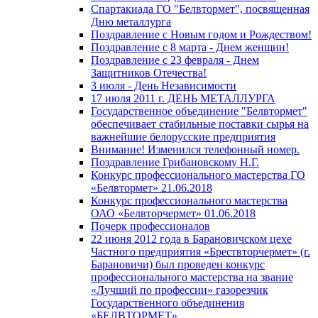
Спартакиада ГО "Белвтормет", посвященная
Дню металлурга
Поздравление с Новым годом и Рождеством!
Поздравление с 8 марта - Днем женщин!
Поздравление с 23 февраля - Днем
Защитников Отечества!
3 июля - День Независимости
17 июля 2011 г. ДЕНЬ МЕТАЛЛУРГА
Государственное объединение "Белвтормет"
обеспечивает стабильные поставки сырья на
важнейшие белорусские предприятия
Внимание! Изменился телефонный номер.
Поздравление Грибановскому Н.Г.
Конкурс профессионального мастерства ГО
«Белвтормет» 21.06.2018
Конкурс профессионального мастерства
ОАО «Белвторчермет» 01.06.2018
Почерк профессионалов
22 июня 2012 года в Барановичском цехе
Частного предприятия «Брествторчермет» (г.
Барановичи) был проведен конкурс
профессионального мастерства на звание
«Лучший по профессии» газорезчик
Государственного объединения
«БЕЛВТОРМЕТ»