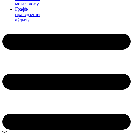
металалому
Графік
правядзення
аўдыту