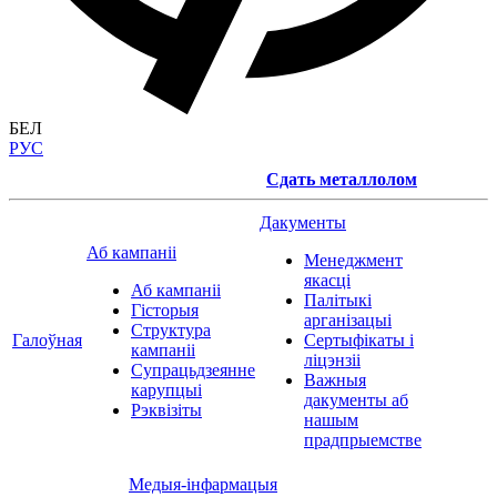
БЕЛ
РУС
Сдать металлолом
Дакументы
Аб кампаніі
Менеджмент
якасці
Аб кампаніі
Палітыкі
Гісторыя
арганізацыі
Структура
Галоўная
Сертыфікаты і
кампаніі
ліцэнзіі
Супрацьдзеянне
Важныя
карупцыі
дакументы аб
Рэквізіты
нашым
прадпрыемстве
Медыя-інфармацыя