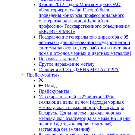
8 июня 2012 года в Минском цехе ОАО
«Белвторчермет» (аг. Гатово) были
проведены конкурсы профессионального
мастерства на звание «Лучший по
профессии» Государственного объединения
«БЕЛВТОРМЕТ»
Поздравление генерального директора с 95
летием со дня образования государственной
системы заготовки, переработки и поставки
лома и отходов черных и цветных металлов!
Перамога - за намі!
Другое нараджэнне металу
15 ліпеня 2018 г. ДЗЕНЬ МЕТАЛУРГА
Прэйскуранты
Назад
Прэйскуранты
Увазе арганізацый, з 25 лiпеня 2026г.
змяняюцца цэны на лом і адходы чорных
металаў, якія спажываюцца ў Рэспубліцы
Беларусь. Цэны на лом і адходы чорных
металаў, якія рэалізуюцца за межы РБ і цэны
на лом і адходы каляровых металаў,
застаюцца без змяненняў
Размешчаны прэйскуранты, якія дзейнічаюць