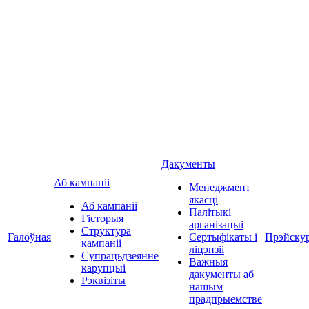
Дакументы
Аб кампаніі
Менеджмент
якасці
Аб кампаніі
Палітыкі
Гісторыя
арганізацыі
Структура
Галоўная
Сертыфікаты і
Прэйску
кампаніі
ліцэнзіі
Супрацьдзеянне
Важныя
карупцыі
дакументы аб
Рэквізіты
нашым
прадпрыемстве