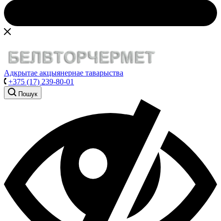
Адкрытае акцыянернае таварыства
+375 (17) 239-80-01
Пошук