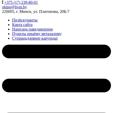
+375 (17) 239-80-01
okipo@bvm.by
220005, г. Минск, ул. Платонова, 20Б-7
Прэйскуранты
Карта сайта
Напісаць паведамленне
Пункты прыёму металалому
Супрацьдзеянне карупцыі