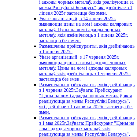
і адходы чорных металаў, якія рэалізуюцца за
межы Рэспублікі Беларусь", які дзейнічае з 1
лiпеня 2025г застаецца без змен.
Увазе арганізацый, з 14 лiпеня 2025г.
змяняюцца цэны на лом і адходы каляровых
металаў. Цэны на лом і адходы чорных
металаў, якія дзейнічаюць з 1 лiпеня 2025г,
застаюцца без змен.
Размешчаны прэйскуранты, якія дзейнічаюць
з 1 лiпеня 2025г
Увазе арганізацый, з 17 чэрвеня 2025г.
змяняюцца цэны на лом і адходы чорных
металаў. Цэны на лом і адходы каляровых
металаў, якія дзейнічаюць з 1 чэрвеня 2025г,
застаюцца без змен.
Размешчаны прэйскуранты, якія дзейнічаюць
з 1 чэрвеня 2025г.Заўвага: Прэйскурант
"Цэны на лом і адходы чорных металаў, якія
рэалізуюцца за межы Рэспублікі Беларусь",
які дзейнічае з 1 сакавiка 2025г застаецца без
змен.
Размешчаны прэйскуранты, якія дзейнічаюць
з 1 мая 2025г.Заўвага: Прэйскурант "Цэны на
лом і адходы чорных металаў, якія
рэалізуюцца за межы Рэспублікі Беларусь",