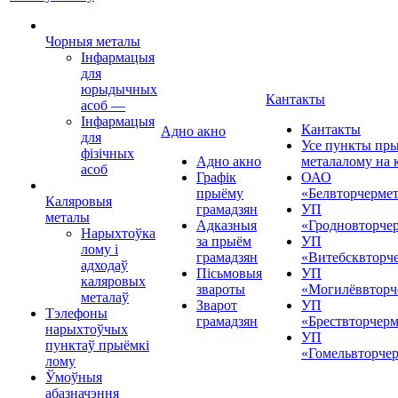
Чорныя металы
Інфармацыя
для
юрыдычных
Кантакты
асоб
—
Інфармацыя
Кантакты
Адно акно
для
Усе пункты пр
фізічных
Адно акно
металалому на 
асоб
Графік
ОАО
прыёму
«Белвторчерме
Каляровыя
грамадзян
УП
металы
Адказныя
«Гродновторче
Нарыхтоўка
за прыём
УП
лому і
грамадзян
«Витебсквторч
адходаў
Пісьмовыя
УП
каляровых
звароты
«Могилёввторч
металаў
Зварот
УП
Тэлефоны
грамадзян
«Брествторчерм
нарыхтоўчых
УП
пунктаў прыёмкі
«Гомельвторче
лому
Ўмоўныя
абазначэння