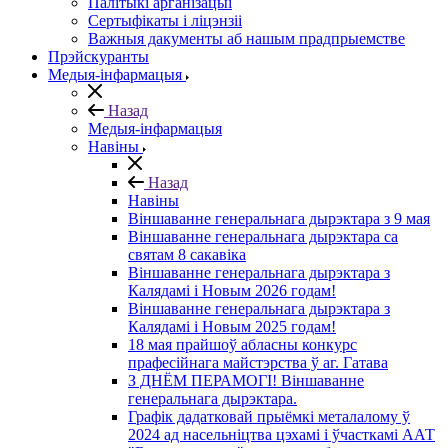
Палітыкі арганізацыі
Сертыфікаты і ліцэнзіі
Важныя дакументы аб нашым прадпрыемстве
Прэйскуранты
Медыя-інфармацыя
Назад
Медыя-інфармацыя
Навіны
Назад
Навіны
Віншаванне генеральнага дырэктара з 9 мая
Віншаванне генеральнага дырэктара са
святам 8 сакавіка
Віншаванне генеральнага дырэктара з
Калядамі і Новым 2026 годам!
Віншаванне генеральнага дырэктара з
Калядамі і Новым 2025 годам!
18 мая прайшоў абласны конкурс
прафесійнага майстэрства ў аг. Гатава
З ДНЁМ ПЕРАМОГІ! Віншаванне
генеральнага дырэктара.
Графік дадатковай прыёмкі металалому ў
2024 ад насельніцтва цэхамі і ўчасткамі ААТ