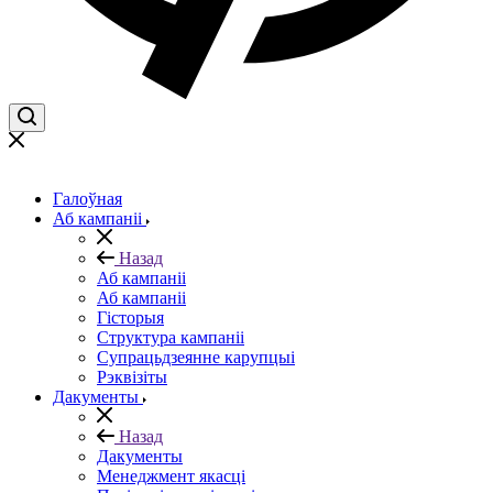
Галоўная
Аб кампаніі
Назад
Аб кампаніі
Аб кампаніі
Гісторыя
Структура кампаніі
Супрацьдзеянне карупцыі
Рэквізіты
Дакументы
Назад
Дакументы
Менеджмент якасці