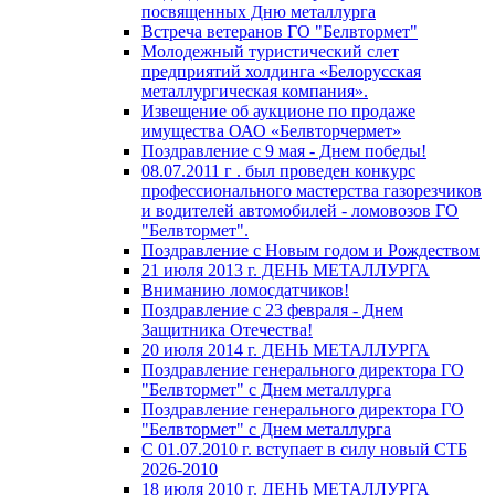
посвященных Дню металлурга
Встреча ветеранов ГО "Белвтормет"
Молодежный туристический слет
предприятий холдинга «Белорусская
металлургическая компания».
Извещение об аукционе по продаже
имущества ОАО «Белвторчермет»
Поздравление с 9 мая - Днем победы!
08.07.2011 г . был проведен конкурс
профессионального мастерства газорезчиков
и водителей автомобилей - ломовозов ГО
"Белвтормет".
Поздравление с Новым годом и Рождеством
21 июля 2013 г. ДЕНЬ МЕТАЛЛУРГА
Вниманию ломосдатчиков!
Поздравление с 23 февраля - Днем
Защитника Отечества!
20 июля 2014 г. ДЕНЬ МЕТАЛЛУРГА
Поздравление генерального директора ГО
"Белвтормет" с Днем металлурга
Поздравление генерального директора ГО
"Белвтормет" с Днем металлурга
С 01.07.2010 г. вступает в силу новый СТБ
2026-2010
18 июля 2010 г. ДЕНЬ МЕТАЛЛУРГА