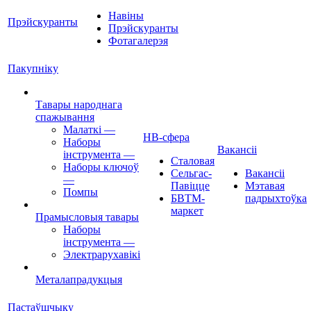
Навіны
Прэйскуранты
Прэйскуранты
Фотагалерэя
Пакупніку
Тавары народнага
спажывання
Малаткі
—
НВ-сфера
Наборы
Вакансіі
інструмента
—
Сталовая
Наборы ключоў
Сельгас-
Вакансіі
—
Павіцце
Мэтавая
Помпы
БВТМ-
падрыхтоўка
маркет
Прамысловыя тавары
Наборы
інструмента
—
Электрарухавікі
Металапрадукцыя
Пастаўшчыку