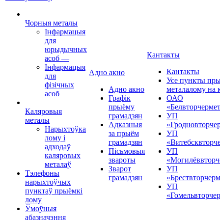
Чорныя металы
Інфармацыя
для
юрыдычных
Кантакты
асоб
—
Інфармацыя
Кантакты
Адно акно
для
Усе пункты пр
фізічных
Адно акно
металалому на 
асоб
Графік
ОАО
прыёму
«Белвторчерме
Каляровыя
грамадзян
УП
металы
Адказныя
«Гродновторче
Нарыхтоўка
за прыём
УП
лому і
грамадзян
«Витебсквторч
адходаў
Пісьмовыя
УП
каляровых
звароты
«Могилёввторч
металаў
Зварот
УП
Тэлефоны
грамадзян
«Брествторчерм
нарыхтоўчых
УП
пунктаў прыёмкі
«Гомельвторче
лому
Ўмоўныя
абазначэння