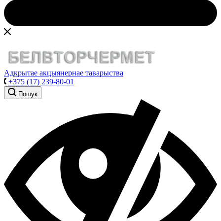
Адкрытае акцыянернае таварыства
+375 (17) 239-80-01
Пошук