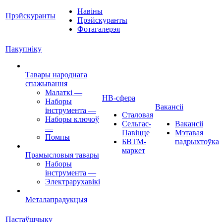
Навіны
Прэйскуранты
Прэйскуранты
Фотагалерэя
Пакупніку
Тавары народнага
спажывання
Малаткі
—
НВ-сфера
Наборы
Вакансіі
інструмента
—
Сталовая
Наборы ключоў
Сельгас-
Вакансіі
—
Павіцце
Мэтавая
Помпы
БВТМ-
падрыхтоўка
маркет
Прамысловыя тавары
Наборы
інструмента
—
Электрарухавікі
Металапрадукцыя
Пастаўшчыку