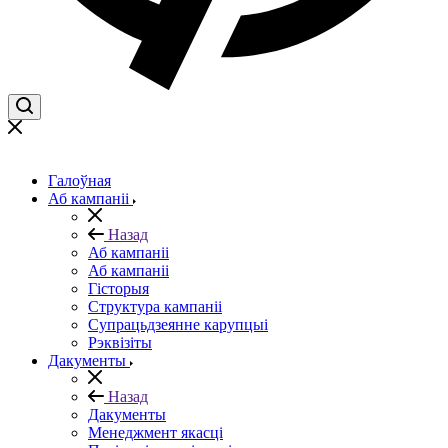
Галоўная
Аб кампаніі
Назад
Аб кампаніі
Аб кампаніі
Гісторыя
Структура кампаніі
Супрацьдзеянне карупцыі
Рэквізіты
Дакументы
Назад
Дакументы
Менеджмент якасці