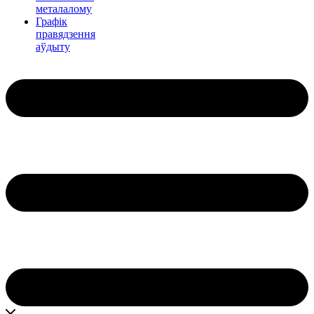
металалому
Графік
правядзення
аўдыту