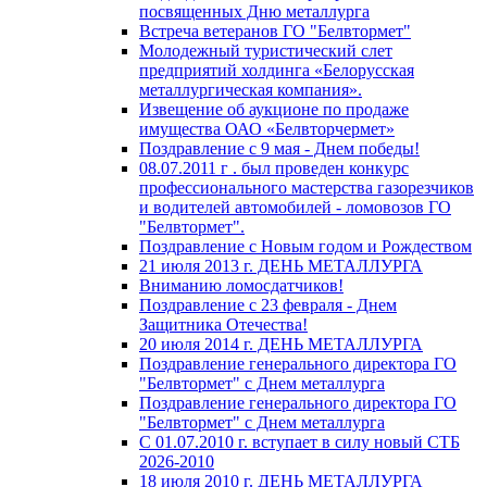
посвященных Дню металлурга
Встреча ветеранов ГО "Белвтормет"
Молодежный туристический слет
предприятий холдинга «Белорусская
металлургическая компания».
Извещение об аукционе по продаже
имущества ОАО «Белвторчермет»
Поздравление с 9 мая - Днем победы!
08.07.2011 г . был проведен конкурс
профессионального мастерства газорезчиков
и водителей автомобилей - ломовозов ГО
"Белвтормет".
Поздравление с Новым годом и Рождеством
21 июля 2013 г. ДЕНЬ МЕТАЛЛУРГА
Вниманию ломосдатчиков!
Поздравление с 23 февраля - Днем
Защитника Отечества!
20 июля 2014 г. ДЕНЬ МЕТАЛЛУРГА
Поздравление генерального директора ГО
"Белвтормет" с Днем металлурга
Поздравление генерального директора ГО
"Белвтормет" с Днем металлурга
С 01.07.2010 г. вступает в силу новый СТБ
2026-2010
18 июля 2010 г. ДЕНЬ МЕТАЛЛУРГА