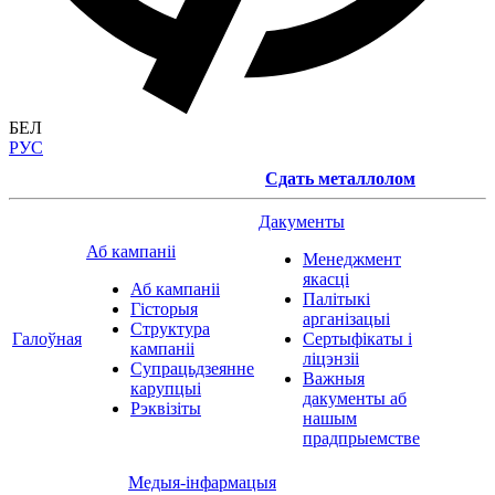
БЕЛ
РУС
Сдать металлолом
Дакументы
Аб кампаніі
Менеджмент
якасці
Аб кампаніі
Палітыкі
Гісторыя
арганізацыі
Структура
Галоўная
Сертыфікаты і
кампаніі
ліцэнзіі
Супрацьдзеянне
Важныя
карупцыі
дакументы аб
Рэквізіты
нашым
прадпрыемстве
Медыя-інфармацыя