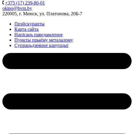
+375 (17) 239-80-01
okipo@bvm.by
220005, г. Минск, ул. Платонова, 20Б-7
Прэйскуранты
Карта сайта
Напісаць паведамленне
Пункты прыёму металалому
Супрацьдзеянне карупцыі