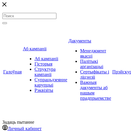
Дакументы
Аб кампаніі
Менеджмент
якасці
Аб кампаніі
Палітыкі
Гісторыя
арганізацыі
Структура
Галоўная
Сертыфікаты і
Прэйску
кампаніі
ліцэнзіі
Супрацьдзеянне
Важныя
карупцыі
дакументы аб
Рэквізіты
нашым
прадпрыемстве
Задаць пытанне
Личный кабинет