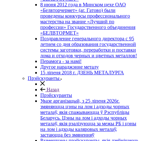
8 июня 2012 года в Минском цехе ОАО
«Белвторчермет» (аг. Гатово) были
проведены конкурсы профессионального
мастерства на звание «Лучший по
профессии» Государственного объединения
«БЕЛВТОРМЕТ»
Поздравление генерального директора с 95
летием со дня образования государственной
системы заготовки, переработки и поставки
лома и отходов черных и цветных металлов!
Перамога - за намі!
Другое нараджэнне металу
15 ліпеня 2018 г. ДЗЕНЬ МЕТАЛУРГА
Прэйскуранты
Назад
Прэйскуранты
Увазе арганізацый, з 25 лiпеня 2026г.
змяняюцца цэны на лом і адходы чорных
металаў, якія спажываюцца ў Рэспубліцы
Беларусь. Цэны на лом і адходы чорных
металаў, якія рэалізуюцца за межы РБ і цэны
на лом і адходы каляровых металаў,
застаюцца без змяненняў
Размешчаны прэйскуранты, якія дзейнічаюць