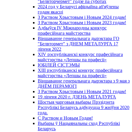
"Белвторчермет" годзе па суботах
2024 год у Беларусі афіцыйна аб'яўлены
годам якасці
З Раством Хрыстовым і Новым 2024 годам!
З Раством Хрыстовым і Новым 2023 годам!
Адбыўся IV Міжнародны конкурс
прафесійнага майстэрства
Віншаванне генеральнага дырэктара ГО
"Белвтормет" з ДНЕМ МЕТАЛУРГА 17
ліпеня 2022
XIV рэспубліканскі конкурс прафесійнага
майстэрства «Лепшы па прафесіі»
ЮБІЛЕЙ СІСТЭМЫ
XIII рэспубліканскі конкурс прафесійнага
майстэрства «Лепшы па прафесіі»
Віншаванне генеральнага дырэктара з 9 мая з
ДНЁМ ПЕРАМОГІ
З Раством Хрыстовым і Новым 2021 годам!
19 ліпеня 2020 г. ДЗЕНЬ МЕТАЛУРГА
Шостыя чарговыя выбары Прэзідэнта
Рэспублікі Беларусь адбудуцца 9 жніўня 2020
года.
С Раством и Новым Годам!
Выбары ў Нацыянальны сход Рэспублікі
Беларусь