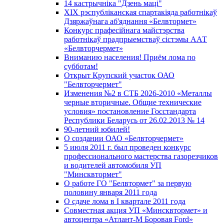
14 кастрычніка "Дзень маці"
XIX рэспубліканская спартакіяда работнікаў
Дзяржаўнага аб'яднання «Белвтормет»
Конкурс прафесійнага майстэрства
работнікаў прадпрыемстваў сістэмы ААТ
«Белвторчермет»
Вниманию населения! Приём лома по
субботам!
Открыт Крупский участок ОАО
"Белвторчермет"
Изменения №2 в СТБ 2026-2010 «Металлы
черные вторичные. Общие технические
условия» постановление Госстандарта
Республики Беларусь от 26.02.2013 № 14
90-летний юбилей!
О создании ОАО «Белвторчермет»
5 июля 2011 г. был проведен конкурс
профессионального мастерства газорезчиков
и водителей автомобиля УП
"Минсквтормет"
О работе ГО "Белвтормет" за первую
половину января 2011 года
О сдаче лома в I квартале 2011 года
Совместная акция УП «Минсквтормет» и
автоцентра «Атлант-М Боровая Ford»