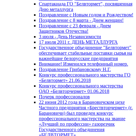
Спартакиада ГО "Белвтормет", посвященная
Дню металлурга
Поздравление с Новым годом и Рождеством!
Поздравление с 8 марта - Днем женщин!
Поздравление с 23 февраля - Днем
Защитников Отечества!
3 июля - День Независимости
17 июля 2011 г. ДЕНЬ МЕТАЛЛУРГА
Государственное объединение "Белвтормет"
обеспечивает стабильные поставки сырья на
важнейшие белорусские предприятия
Внимание! Изменился телефонный номер.
Поздравление Грибановскому Н.Г.
Конкурс профессионального мастерства ГО
«Белвтормет» 21.06.2018
Конкурс профессионального мастерства
ОАО «Белвторчермет» 01.06.2018
Почерк профессионалов
22 июня 2012 года в Барановичском цехе
Частного предприятия «Брествторчермет» (г.
Барановичи) был проведен конкурс
профессионального мастерства на звание
«Лучший по профессии» газорезчик
Государственного объединения
«БЕЛВТОРМЕТ»