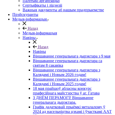
Палітыкі арганізацыі
Сертыфікаты і ліцэнзіі
Важныя дакументы аб нашым прадпрыемстве
Прэйскуранты
Медыя-інфармацыя
Назад
Медыя-інфармацыя
Навіны
Назад
Навіны
Віншаванне генеральнага дырэктара з 9 мая
Віншаванне генеральнага дырэктара са
святам 8 сакавіка
Віншаванне генеральнага дырэктара з
Калядамі і Новым 2026 годам!
Віншаванне генеральнага дырэктара з
Калядамі і Новым 2025 годам!
18 мая прайшоў абласны конкурс
прафесійнага майстэрства ў аг. Гатава
З ДНЁМ ПЕРАМОГІ! Віншаванне
генеральнага дырэктара.
Графік дадатковай прыёмкі металалому ў
2024 ад насельніцтва цэхамі і ўчасткамі ААТ