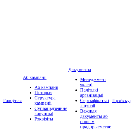
Дакументы
Аб кампаніі
Менеджмент
якасці
Аб кампаніі
Палітыкі
Гісторыя
арганізацыі
Структура
Галоўная
Сертыфікаты і
Прэйску
кампаніі
ліцэнзіі
Супрацьдзеянне
Важныя
карупцыі
дакументы аб
Рэквізіты
нашым
прадпрыемстве