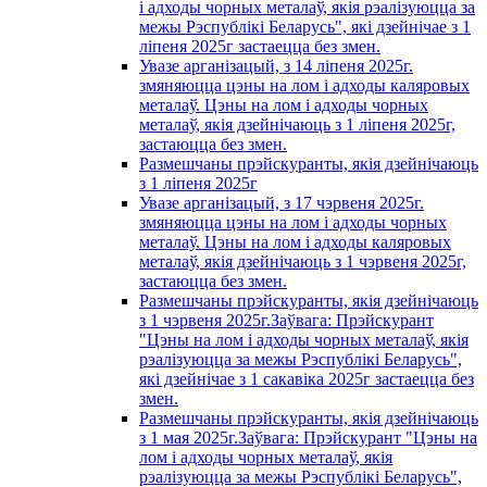
і адходы чорных металаў, якія рэалізуюцца за
межы Рэспублікі Беларусь", які дзейнічае з 1
лiпеня 2025г застаецца без змен.
Увазе арганізацый, з 14 лiпеня 2025г.
змяняюцца цэны на лом і адходы каляровых
металаў. Цэны на лом і адходы чорных
металаў, якія дзейнічаюць з 1 лiпеня 2025г,
застаюцца без змен.
Размешчаны прэйскуранты, якія дзейнічаюць
з 1 лiпеня 2025г
Увазе арганізацый, з 17 чэрвеня 2025г.
змяняюцца цэны на лом і адходы чорных
металаў. Цэны на лом і адходы каляровых
металаў, якія дзейнічаюць з 1 чэрвеня 2025г,
застаюцца без змен.
Размешчаны прэйскуранты, якія дзейнічаюць
з 1 чэрвеня 2025г.Заўвага: Прэйскурант
"Цэны на лом і адходы чорных металаў, якія
рэалізуюцца за межы Рэспублікі Беларусь",
які дзейнічае з 1 сакавiка 2025г застаецца без
змен.
Размешчаны прэйскуранты, якія дзейнічаюць
з 1 мая 2025г.Заўвага: Прэйскурант "Цэны на
лом і адходы чорных металаў, якія
рэалізуюцца за межы Рэспублікі Беларусь",