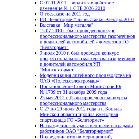
С 01.01.2011г. вводится в действие
изменение № 1 СТБ 2026-2010
О госзаказе на 2011 год
ГО "Белвтормет" на выставке Электро-2010
Выставка "Мир металла"
15.07.2010 г. был проведен конкурс
профессионального мастерства газорезчиков
и водителей автомобилей - ломовозов ГО
"Белвтормет"
9 июля 2010 г. был проведен конкурс
профессионального мастерства газорезчиков
и водителей автомобиля УП
"Минсквтормет"
Модернизация литейного производства на
ОАО «Полесьеэлектромаш»
Постановление Совета Министров РБ
№ 1739 от 31 декабря 2009 года
25 мая 2012 г. были проведены конкурсы
профессионального мастерства
С 27 по 29 июля 2012 года в г. Копыль
Минской области прошла ежегодная
спартакиада ГО «Белвтормет»
Награждение государственными наградами
работников ОАО "Белвторчермет"
Подведение итогов мероприятий,