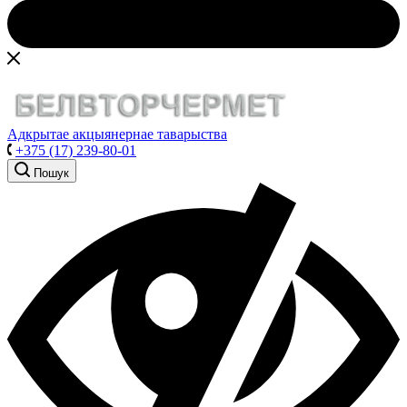
Адкрытае акцыянернае таварыства
+375 (17) 239-80-01
Пошук