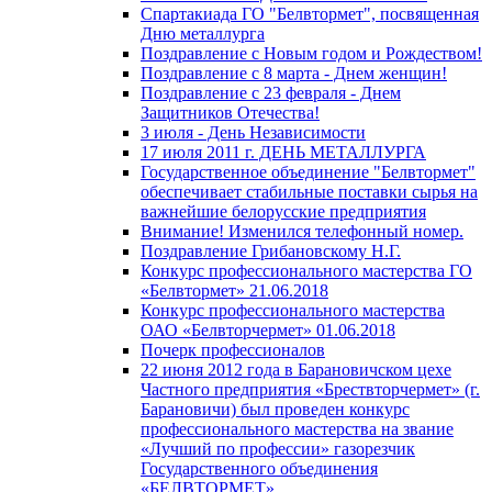
Спартакиада ГО "Белвтормет", посвященная
Дню металлурга
Поздравление с Новым годом и Рождеством!
Поздравление с 8 марта - Днем женщин!
Поздравление с 23 февраля - Днем
Защитников Отечества!
3 июля - День Независимости
17 июля 2011 г. ДЕНЬ МЕТАЛЛУРГА
Государственное объединение "Белвтормет"
обеспечивает стабильные поставки сырья на
важнейшие белорусские предприятия
Внимание! Изменился телефонный номер.
Поздравление Грибановскому Н.Г.
Конкурс профессионального мастерства ГО
«Белвтормет» 21.06.2018
Конкурс профессионального мастерства
ОАО «Белвторчермет» 01.06.2018
Почерк профессионалов
22 июня 2012 года в Барановичском цехе
Частного предприятия «Брествторчермет» (г.
Барановичи) был проведен конкурс
профессионального мастерства на звание
«Лучший по профессии» газорезчик
Государственного объединения
«БЕЛВТОРМЕТ»