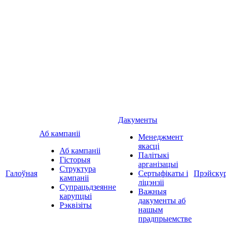
Дакументы
Аб кампаніі
Менеджмент
якасці
Аб кампаніі
Палітыкі
Гісторыя
арганізацыі
Структура
Галоўная
Сертыфікаты і
Прэйску
кампаніі
ліцэнзіі
Супрацьдзеянне
Важныя
карупцыі
дакументы аб
Рэквізіты
нашым
прадпрыемстве