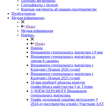
Палітыкі арганізацыі
Сертыфікаты і ліцэнзіі
Важныя дакументы аб нашым прадпрыемстве
Прэйскуранты
Медыя-інфармацыя
Назад
Медыя-інфармацыя
Навіны
Назад
Навіны
Віншаванне генеральнага дырэктара з 9 мая
Віншаванне генеральнага дырэктара са
святам 8 сакавіка
Віншаванне генеральнага дырэктара з
Калядамі і Новым 2026 годам!
Віншаванне генеральнага дырэктара з
Калядамі і Новым 2025 годам!
18 мая прайшоў абласны конкурс
прафесійнага майстэрства ў аг. Гатава
З ДНЁМ ПЕРАМОГІ! Віншаванне
генеральнага дырэктара.
Графік дадатковай прыёмкі металалому ў
2024 ад насельніцтва цэхамі і ўчасткамі ААТ