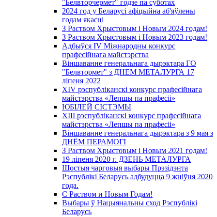
"Белвторчермет" годзе па суботах
2024 год у Беларусі афіцыйна аб'яўлены
годам якасці
З Раством Хрыстовым і Новым 2024 годам!
З Раством Хрыстовым і Новым 2023 годам!
Адбыўся IV Міжнародны конкурс
прафесійнага майстэрства
Віншаванне генеральнага дырэктара ГО
"Белвтормет" з ДНЕМ МЕТАЛУРГА 17
ліпеня 2022
XIV рэспубліканскі конкурс прафесійнага
майстэрства «Лепшы па прафесіі»
ЮБІЛЕЙ СІСТЭМЫ
XIII рэспубліканскі конкурс прафесійнага
майстэрства «Лепшы па прафесіі»
Віншаванне генеральнага дырэктара з 9 мая з
ДНЁМ ПЕРАМОГІ
З Раством Хрыстовым і Новым 2021 годам!
19 ліпеня 2020 г. ДЗЕНЬ МЕТАЛУРГА
Шостыя чарговыя выбары Прэзідэнта
Рэспублікі Беларусь адбудуцца 9 жніўня 2020
года.
С Раством и Новым Годам!
Выбары ў Нацыянальны сход Рэспублікі
Беларусь