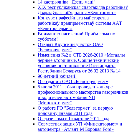
14 кастрычніка "Дзень маці"
XIX рэспубліканская спартакіяда работнікаў
Дзяржаўнага аб'яднання «Белвтормет»
Конкурс прафесійнага майстэрства
работнікаў прадпрыемстваў сістэмы ААТ
«Белвторчермет»
Вниманию населения! Приём лома по
субботам!
Открыт Крупский участок ОАО
"Белвторчермет"
Изменения №2 в СТБ 2026-2010 «Металлы
черные вторичные. Общие технические
условия» постановление Госстандарта
Республики Беларусь от 26.02.2013 № 14
90-летний юбилей!
О создании ОАО «Белвторчермет»
5 июля 2011 г. был проведен конкурс
профессионального мастерства газорезчиков
и водителей автомобиля УП
"Минсквтормет"
О работе ГО "Белвтормет" за первую
половину января 2011 года
О сдаче лома в I квартале 2011 года
Совместная акция УП «Минсквтормет» и
автоцентра «Атлант-М Боровая Ford»