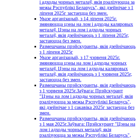
і адходы чорных металаў, якія рэалізуюцца за
межы Рэспублікі Беларусь", які дзейнічае з 1
лiпеня 2025г застаецца без змен.
Увазе арганізацый, з 14 лiпеня 2025г.
змяняюцца цэны на лом і адходы каляровых
металаў. Цэны на лом і адходы чорных
металаў, якія дзейнічаюць з 1 лiпеня 2025г,
застаюцца без змен.
Размешчаны прэйскуранты, якія дзейнічаюць
з 1 лiпеня 2025г
Увазе арганізацый, з 17 чэрвеня 2025г.
змяняюцца цэны на лом і адходы чорных
металаў. Цэны на лом і адходы каляровых
металаў, якія дзейнічаюць з 1 чэрвеня 2025г,
застаюцца без змен.
Размешчаны прэйскуранты, якія дзейнічаюць
з 1 чэрвеня 2025г.Заўвага: Прэйскурант
"Цэны на лом і адходы чорных металаў, якія
рэалізуюцца за межы Рэспублікі Беларусь",
які дзейнічае з 1 сакавiка 2025г застаецца без
змен.
Размешчаны прэйскуранты, якія дзейнічаюць
з 1 мая 2025г.Заўвага: Прэйскурант "Цэны на
лом і адходы чорных металаў, якія
рэалізуюцца за межы Рэспублікі Беларусь",