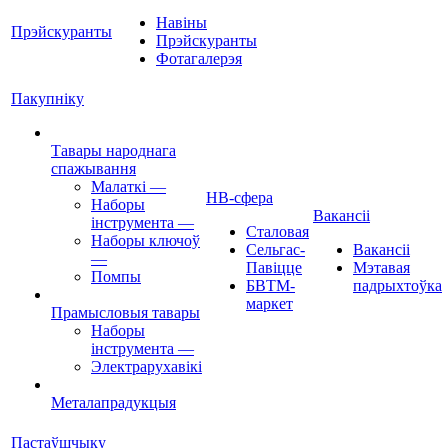
Навіны
Прэйскуранты
Прэйскуранты
Фотагалерэя
Пакупніку
Тавары народнага
спажывання
Малаткі
—
НВ-сфера
Наборы
Вакансіі
інструмента
—
Сталовая
Наборы ключоў
Сельгас-
Вакансіі
—
Павіцце
Мэтавая
Помпы
БВТМ-
падрыхтоўка
маркет
Прамысловыя тавары
Наборы
інструмента
—
Электрарухавікі
Металапрадукцыя
Пастаўшчыку