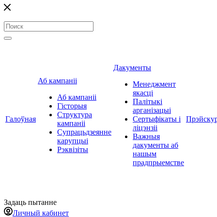
Дакументы
Аб кампаніі
Менеджмент
якасці
Аб кампаніі
Палітыкі
Гісторыя
арганізацыі
Структура
Галоўная
Сертыфікаты і
Прэйску
кампаніі
ліцэнзіі
Супрацьдзеянне
Важныя
карупцыі
дакументы аб
Рэквізіты
нашым
прадпрыемстве
Задаць пытанне
Личный кабинет