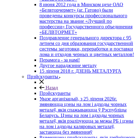
8 июня 2012 года в Минском цехе ОАО
«Белвторчермет» (аг. Гатово) были
проведены конкурсы профессионального
мастерства на звание «Лучший по
профессии» Государственного объединения
«БЕЛВТОРМЕТ»
Поздравление генерального директора с 95
летием со дня образования государственной
системы заготовки, переработки и поставки
лома и отходов черных и цветных металлов!
Перамога - за намі!
Другое нараджэнне металу
15 ліпеня 2018 г. ДЗЕНЬ МЕТАЛУРГА
Прэйскуранты
Назад
Прэйскуранты
Увазе арганізацый, з 25 лiпеня 2026г.
змяняюцца цэны на лом і адходы чорных
металаў, якія спажываюцца ў Рэспубліцы
Беларусь. Цэны на лом і адходы чорных
металаў, якія рэалізуюцца за межы РБ і цэны
на лом і адходы каляровых металаў,
застаюцца без змяненняў
Размешчаны прэйскуранты, якія дзейнічаюць