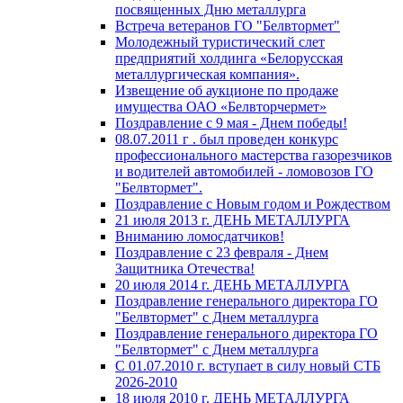
посвященных Дню металлурга
Встреча ветеранов ГО "Белвтормет"
Молодежный туристический слет
предприятий холдинга «Белорусская
металлургическая компания».
Извещение об аукционе по продаже
имущества ОАО «Белвторчермет»
Поздравление с 9 мая - Днем победы!
08.07.2011 г . был проведен конкурс
профессионального мастерства газорезчиков
и водителей автомобилей - ломовозов ГО
"Белвтормет".
Поздравление с Новым годом и Рождеством
21 июля 2013 г. ДЕНЬ МЕТАЛЛУРГА
Вниманию ломосдатчиков!
Поздравление с 23 февраля - Днем
Защитника Отечества!
20 июля 2014 г. ДЕНЬ МЕТАЛЛУРГА
Поздравление генерального директора ГО
"Белвтормет" с Днем металлурга
Поздравление генерального директора ГО
"Белвтормет" с Днем металлурга
С 01.07.2010 г. вступает в силу новый СТБ
2026-2010
18 июля 2010 г. ДЕНЬ МЕТАЛЛУРГА