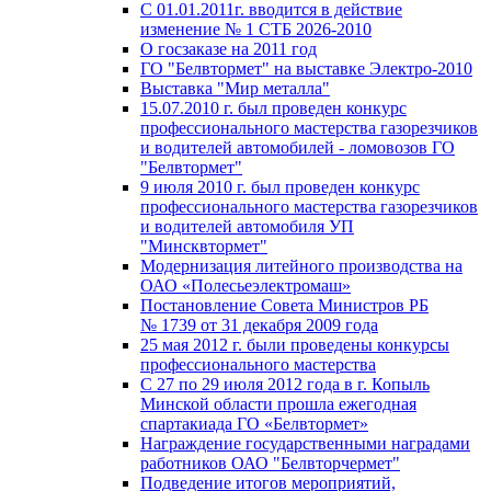
С 01.01.2011г. вводится в действие
изменение № 1 СТБ 2026-2010
О госзаказе на 2011 год
ГО "Белвтормет" на выставке Электро-2010
Выставка "Мир металла"
15.07.2010 г. был проведен конкурс
профессионального мастерства газорезчиков
и водителей автомобилей - ломовозов ГО
"Белвтормет"
9 июля 2010 г. был проведен конкурс
профессионального мастерства газорезчиков
и водителей автомобиля УП
"Минсквтормет"
Модернизация литейного производства на
ОАО «Полесьеэлектромаш»
Постановление Совета Министров РБ
№ 1739 от 31 декабря 2009 года
25 мая 2012 г. были проведены конкурсы
профессионального мастерства
С 27 по 29 июля 2012 года в г. Копыль
Минской области прошла ежегодная
спартакиада ГО «Белвтормет»
Награждение государственными наградами
работников ОАО "Белвторчермет"
Подведение итогов мероприятий,