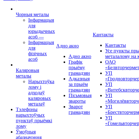
Чорныя металы
Інфармацыя
для
юрыдычных
Кантакты
асоб
—
Інфармацыя
Кантакты
Адно акно
для
Усе пункты пр
фізічных
Адно акно
металалому на 
асоб
Графік
ОАО
прыёму
«Белвторчерме
Каляровыя
грамадзян
УП
металы
Адказныя
«Гродновторче
Нарыхтоўка
за прыём
УП
лому і
грамадзян
«Витебсквторч
адходаў
Пісьмовыя
УП
каляровых
звароты
«Могилёввторч
металаў
Зварот
УП
Тэлефоны
грамадзян
«Брествторчерм
нарыхтоўчых
УП
пунктаў прыёмкі
«Гомельвторче
лому
Ўмоўныя
абазначэння