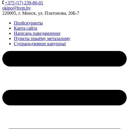
+375 (17) 239-80-01
okipo@bvm.by
220005, г. Минск, ул. Платонова, 20Б-7
Прэйскуранты
Карта сайта
Напісаць паведамленне
Пункты прыёму металалому
Супрацьдзеянне карупцыі