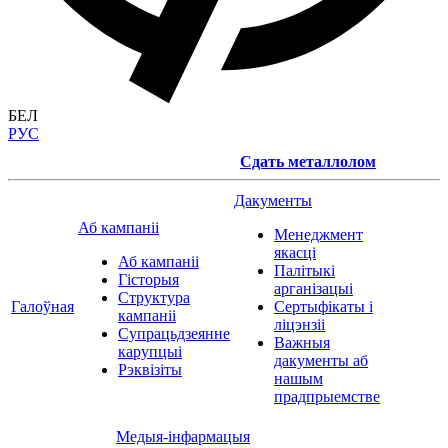
БЕЛ
РУС
Сдать металлолом
Дакументы
Аб кампаніі
Менеджмент
якасці
Аб кампаніі
Палітыкі
Гісторыя
арганізацыі
Структура
Галоўная
Сертыфікаты і
кампаніі
ліцэнзіі
Супрацьдзеянне
Важныя
карупцыі
дакументы аб
Рэквізіты
нашым
прадпрыемстве
Медыя-інфармацыя