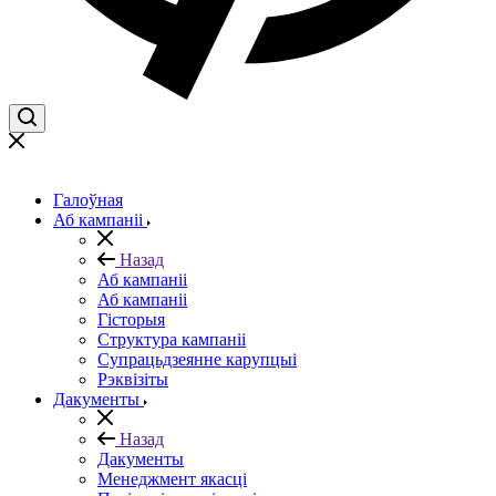
Галоўная
Аб кампаніі
Назад
Аб кампаніі
Аб кампаніі
Гісторыя
Структура кампаніі
Супрацьдзеянне карупцыі
Рэквізіты
Дакументы
Назад
Дакументы
Менеджмент якасці