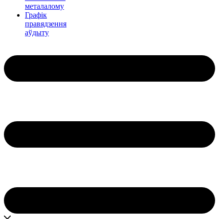
металалому
Графік
правядзення
аўдыту