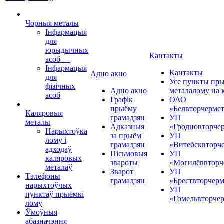
Чорныя металы
Інфармацыя
для
юрыдычных
Кантакты
асоб
—
Інфармацыя
Кантакты
Адно акно
для
Усе пункты пр
фізічных
Адно акно
металалому на 
асоб
Графік
ОАО
прыёму
«Белвторчерме
Каляровыя
грамадзян
УП
металы
Адказныя
«Гродновторче
Нарыхтоўка
за прыём
УП
лому і
грамадзян
«Витебсквторч
адходаў
Пісьмовыя
УП
каляровых
звароты
«Могилёввторч
металаў
Зварот
УП
Тэлефоны
грамадзян
«Брествторчерм
нарыхтоўчых
УП
пунктаў прыёмкі
«Гомельвторче
лому
Ўмоўныя
абазначэння