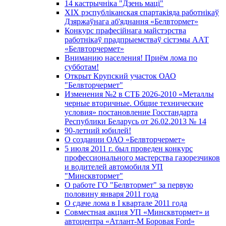
14 кастрычніка "Дзень маці"
XIX рэспубліканская спартакіяда работнікаў
Дзяржаўнага аб'яднання «Белвтормет»
Конкурс прафесійнага майстэрства
работнікаў прадпрыемстваў сістэмы ААТ
«Белвторчермет»
Вниманию населения! Приём лома по
субботам!
Открыт Крупский участок ОАО
"Белвторчермет"
Изменения №2 в СТБ 2026-2010 «Металлы
черные вторичные. Общие технические
условия» постановление Госстандарта
Республики Беларусь от 26.02.2013 № 14
90-летний юбилей!
О создании ОАО «Белвторчермет»
5 июля 2011 г. был проведен конкурс
профессионального мастерства газорезчиков
и водителей автомобиля УП
"Минсквтормет"
О работе ГО "Белвтормет" за первую
половину января 2011 года
О сдаче лома в I квартале 2011 года
Совместная акция УП «Минсквтормет» и
автоцентра «Атлант-М Боровая Ford»