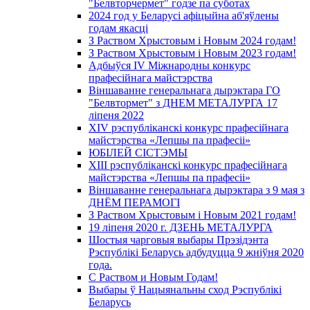
"Белвторчермет" годзе па суботах
2024 год у Беларусі афіцыйна аб'яўлены
годам якасці
З Раством Хрыстовым і Новым 2024 годам!
З Раством Хрыстовым і Новым 2023 годам!
Адбыўся IV Міжнародны конкурс
прафесійнага майстэрства
Віншаванне генеральнага дырэктара ГО
"Белвтормет" з ДНЕМ МЕТАЛУРГА 17
ліпеня 2022
XIV рэспубліканскі конкурс прафесійнага
майстэрства «Лепшы па прафесіі»
ЮБІЛЕЙ СІСТЭМЫ
XIII рэспубліканскі конкурс прафесійнага
майстэрства «Лепшы па прафесіі»
Віншаванне генеральнага дырэктара з 9 мая з
ДНЁМ ПЕРАМОГІ
З Раством Хрыстовым і Новым 2021 годам!
19 ліпеня 2020 г. ДЗЕНЬ МЕТАЛУРГА
Шостыя чарговыя выбары Прэзідэнта
Рэспублікі Беларусь адбудуцца 9 жніўня 2020
года.
С Раством и Новым Годам!
Выбары ў Нацыянальны сход Рэспублікі
Беларусь