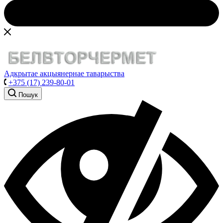
Адкрытае акцыянернае таварыства
+375 (17) 239-80-01
Пошук