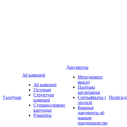
Дакументы
Аб кампаніі
Менеджмент
якасці
Аб кампаніі
Палітыкі
Гісторыя
арганізацыі
Структура
Галоўная
Сертыфікаты і
Прэйску
кампаніі
ліцэнзіі
Супрацьдзеянне
Важныя
карупцыі
дакументы аб
Рэквізіты
нашым
прадпрыемстве