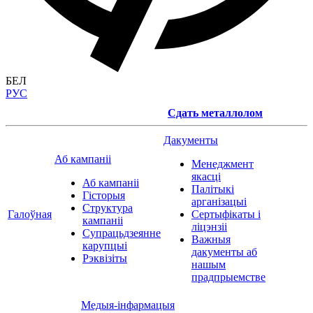
БЕЛ
РУС
Сдать металлолом
Дакументы
Аб кампаніі
Менеджмент
якасці
Аб кампаніі
Палітыкі
Гісторыя
арганізацыі
Структура
Галоўная
Сертыфікаты і
кампаніі
ліцэнзіі
Супрацьдзеянне
Важныя
карупцыі
дакументы аб
Рэквізіты
нашым
прадпрыемстве
Медыя-інфармацыя