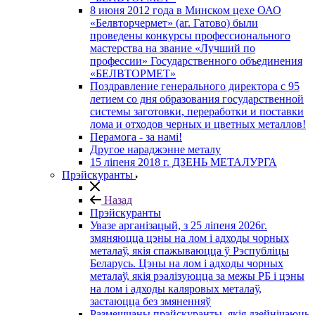
8 июня 2012 года в Минском цехе ОАО
«Белвторчермет» (аг. Гатово) были
проведены конкурсы профессионального
мастерства на звание «Лучший по
профессии» Государственного объединения
«БЕЛВТОРМЕТ»
Поздравление генерального директора с 95
летием со дня образования государственной
системы заготовки, переработки и поставки
лома и отходов черных и цветных металлов!
Перамога - за намі!
Другое нараджэнне металу
15 ліпеня 2018 г. ДЗЕНЬ МЕТАЛУРГА
Прэйскуранты
Назад
Прэйскуранты
Увазе арганізацый, з 25 лiпеня 2026г.
змяняюцца цэны на лом і адходы чорных
металаў, якія спажываюцца ў Рэспубліцы
Беларусь. Цэны на лом і адходы чорных
металаў, якія рэалізуюцца за межы РБ і цэны
на лом і адходы каляровых металаў,
застаюцца без змяненняў
Размешчаны прэйскуранты, якія дзейнічаюць