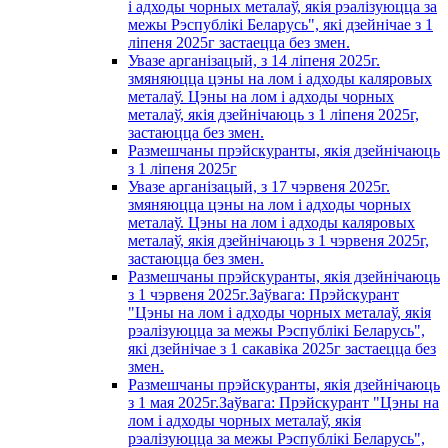
і адходы чорных металаў, якія рэалізуюцца за
межы Рэспублікі Беларусь", які дзейнічае з 1
лiпеня 2025г застаецца без змен.
Увазе арганізацый, з 14 лiпеня 2025г.
змяняюцца цэны на лом і адходы каляровых
металаў. Цэны на лом і адходы чорных
металаў, якія дзейнічаюць з 1 лiпеня 2025г,
застаюцца без змен.
Размешчаны прэйскуранты, якія дзейнічаюць
з 1 лiпеня 2025г
Увазе арганізацый, з 17 чэрвеня 2025г.
змяняюцца цэны на лом і адходы чорных
металаў. Цэны на лом і адходы каляровых
металаў, якія дзейнічаюць з 1 чэрвеня 2025г,
застаюцца без змен.
Размешчаны прэйскуранты, якія дзейнічаюць
з 1 чэрвеня 2025г.Заўвага: Прэйскурант
"Цэны на лом і адходы чорных металаў, якія
рэалізуюцца за межы Рэспублікі Беларусь",
які дзейнічае з 1 сакавiка 2025г застаецца без
змен.
Размешчаны прэйскуранты, якія дзейнічаюць
з 1 мая 2025г.Заўвага: Прэйскурант "Цэны на
лом і адходы чорных металаў, якія
рэалізуюцца за межы Рэспублікі Беларусь",