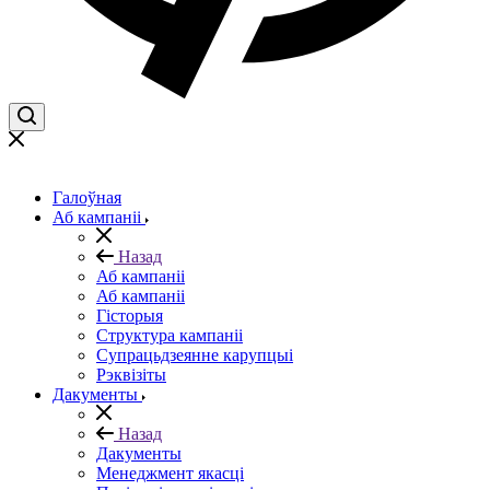
Галоўная
Аб кампаніі
Назад
Аб кампаніі
Аб кампаніі
Гісторыя
Структура кампаніі
Супрацьдзеянне карупцыі
Рэквізіты
Дакументы
Назад
Дакументы
Менеджмент якасці