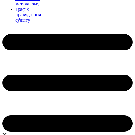
металалому
Графік
правядзення
аўдыту