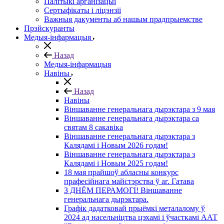
Палітыкі арганізацыі
Сертыфікаты і ліцэнзіі
Важныя дакументы аб нашым прадпрыемстве
Прэйскуранты
Медыя-інфармацыя
Назад
Медыя-інфармацыя
Навіны
Назад
Навіны
Віншаванне генеральнага дырэктара з 9 мая
Віншаванне генеральнага дырэктара са
святам 8 сакавіка
Віншаванне генеральнага дырэктара з
Калядамі і Новым 2026 годам!
Віншаванне генеральнага дырэктара з
Калядамі і Новым 2025 годам!
18 мая прайшоў абласны конкурс
прафесійнага майстэрства ў аг. Гатава
З ДНЁМ ПЕРАМОГІ! Віншаванне
генеральнага дырэктара.
Графік дадатковай прыёмкі металалому ў
2024 ад насельніцтва цэхамі і ўчасткамі ААТ