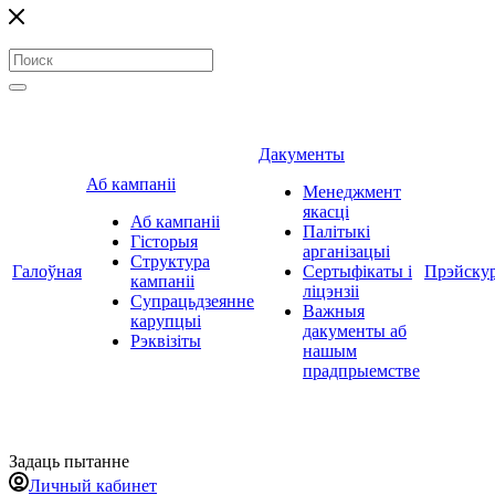
Дакументы
Аб кампаніі
Менеджмент
якасці
Аб кампаніі
Палітыкі
Гісторыя
арганізацыі
Структура
Галоўная
Сертыфікаты і
Прэйску
кампаніі
ліцэнзіі
Супрацьдзеянне
Важныя
карупцыі
дакументы аб
Рэквізіты
нашым
прадпрыемстве
Задаць пытанне
Личный кабинет