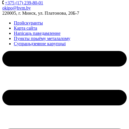
+375 (17) 239-80-01
okipo@bvm.by
220005, г. Минск, ул. Платонова, 20Б-7
Прэйскуранты
Карта сайта
Напісаць паведамленне
Пункты прыёму металалому
Супрацьдзеянне карупцыі