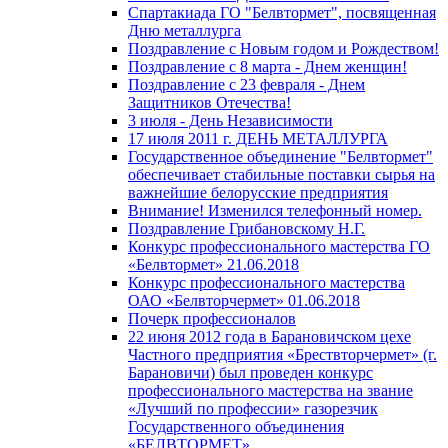
Спартакиада ГО "Белвтормет", посвященная
Дню металлурга
Поздравление с Новым годом и Рождеством!
Поздравление с 8 марта - Днем женщин!
Поздравление с 23 февраля - Днем
Защитников Отечества!
3 июля - День Независимости
17 июля 2011 г. ДЕНЬ МЕТАЛЛУРГА
Государственное объединение "Белвтормет"
обеспечивает стабильные поставки сырья на
важнейшие белорусские предприятия
Внимание! Изменился телефонный номер.
Поздравление Грибановскому Н.Г.
Конкурс профессионального мастерства ГО
«Белвтормет» 21.06.2018
Конкурс профессионального мастерства
ОАО «Белвторчермет» 01.06.2018
Почерк профессионалов
22 июня 2012 года в Барановичском цехе
Частного предприятия «Брествторчермет» (г.
Барановичи) был проведен конкурс
профессионального мастерства на звание
«Лучший по профессии» газорезчик
Государственного объединения
«БЕЛВТОРМЕТ»