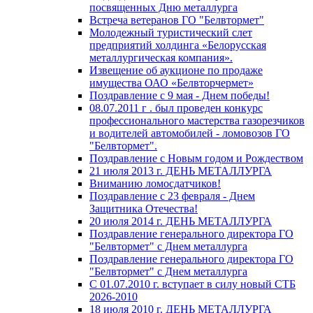
посвященных Дню металлурга
Встреча ветеранов ГО "Белвтормет"
Молодежный туристический слет
предприятий холдинга «Белорусская
металлургическая компания».
Извещение об аукционе по продаже
имущества ОАО «Белвторчермет»
Поздравление с 9 мая - Днем победы!
08.07.2011 г . был проведен конкурс
профессионального мастерства газорезчиков
и водителей автомобилей - ломовозов ГО
"Белвтормет".
Поздравление с Новым годом и Рождеством
21 июля 2013 г. ДЕНЬ МЕТАЛЛУРГА
Вниманию ломосдатчиков!
Поздравление с 23 февраля - Днем
Защитника Отечества!
20 июля 2014 г. ДЕНЬ МЕТАЛЛУРГА
Поздравление генерального директора ГО
"Белвтормет" с Днем металлурга
Поздравление генерального директора ГО
"Белвтормет" с Днем металлурга
С 01.07.2010 г. вступает в силу новый СТБ
2026-2010
18 июля 2010 г. ДЕНЬ МЕТАЛЛУРГА