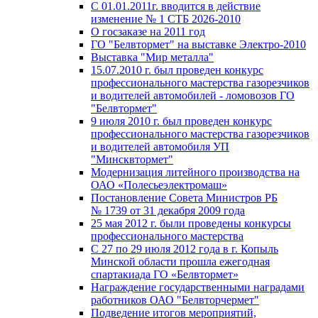
С 01.01.2011г. вводится в действие
изменение № 1 СТБ 2026-2010
О госзаказе на 2011 год
ГО "Белвтормет" на выставке Электро-2010
Выставка "Мир металла"
15.07.2010 г. был проведен конкурс
профессионального мастерства газорезчиков
и водителей автомобилей - ломовозов ГО
"Белвтормет"
9 июля 2010 г. был проведен конкурс
профессионального мастерства газорезчиков
и водителей автомобиля УП
"Минсквтормет"
Модернизация литейного производства на
ОАО «Полесьеэлектромаш»
Постановление Совета Министров РБ
№ 1739 от 31 декабря 2009 года
25 мая 2012 г. были проведены конкурсы
профессионального мастерства
С 27 по 29 июля 2012 года в г. Копыль
Минской области прошла ежегодная
спартакиада ГО «Белвтормет»
Награждение государственными наградами
работников ОАО "Белвторчермет"
Подведение итогов мероприятий,