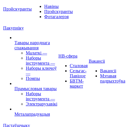
Навіны
Прэйскуранты
Прэйскуранты
Фотагалерэя
Пакупніку
Тавары народнага
спажывання
Малаткі
—
НВ-сфера
Наборы
Вакансіі
інструмента
—
Сталовая
Наборы ключоў
Сельгас-
Вакансіі
—
Павіцце
Мэтавая
Помпы
БВТМ-
падрыхтоўка
маркет
Прамысловыя тавары
Наборы
інструмента
—
Электрарухавікі
Металапрадукцыя
Пастаўшчыку