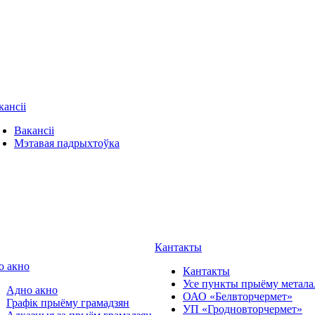
кансіі
Вакансіі
Мэтавая падрыхтоўка
Кантакты
о акно
Кантакты
Усе пункты прыёму метала
Адно акно
ОАО «Белвторчермет»
Графік прыёму грамадзян
УП «Гродновторчермет»