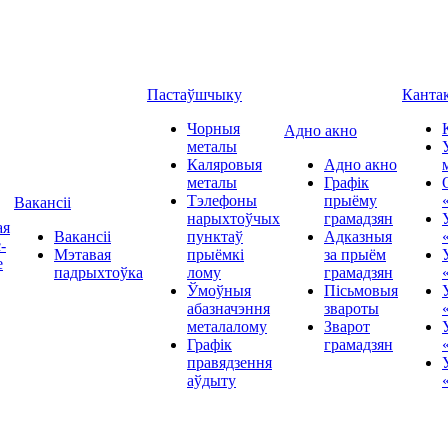
Пастаўшчыку
Канта
Чорныя
Адно акно
металы
Каляровыя
Адно акно
металы
Графік
Тэлефоны
прыёму
Вакансіі
нарыхтоўчых
грамадзян
ая
Вакансіі
пунктаў
Адказныя
-
Мэтавая
прыёмкі
за прыём
е
падрыхтоўка
лому
грамадзян
Ўмоўныя
Пісьмовыя
абазначэння
звароты
металалому
Зварот
Графік
грамадзян
правядзення
аўдыту