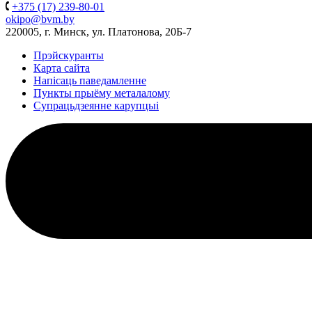
+375 (17) 239-80-01
okipo@bvm.by
220005, г. Минск, ул. Платонова, 20Б-7
Прэйскуранты
Карта сайта
Напісаць паведамленне
Пункты прыёму металалому
Супрацьдзеянне карупцыі