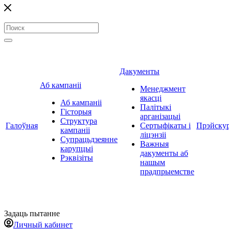
Дакументы
Аб кампаніі
Менеджмент
якасці
Аб кампаніі
Палітыкі
Гісторыя
арганізацыі
Структура
Галоўная
Сертыфікаты і
Прэйску
кампаніі
ліцэнзіі
Супрацьдзеянне
Важныя
карупцыі
дакументы аб
Рэквізіты
нашым
прадпрыемстве
Задаць пытанне
Личный кабинет