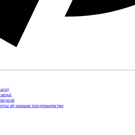
асці
ізацыі
іцэнзіі
нты аб нашым прадпрыемстве