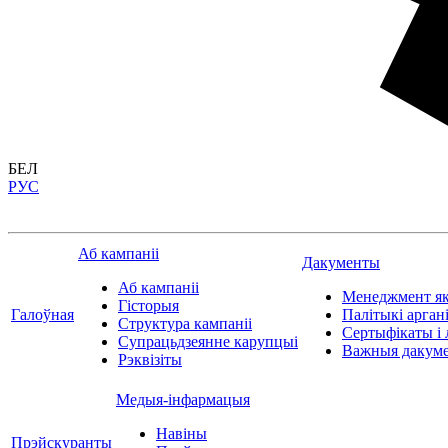
БЕЛ
РУС
Аб кампаніі
Дакументы
Аб кампаніі
Менеджмент як
Гісторыя
Галоўная
Палітыкі арган
Структура кампаніі
Сертыфікаты і л
Супрацьдзеянне карупцыі
Важныя дакуме
Рэквізіты
Медыя-інфармацыя
Навіны
Прэйскуранты