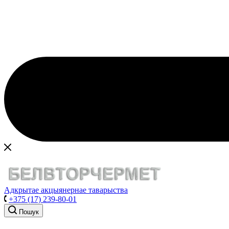
Адкрытае акцыянернае таварыства
+375 (17) 239-80-01
Пошук