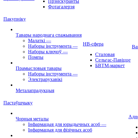
Прэйскуранты
Фотагалерэя
Пакупніку
Тавары народнага спажывання
Малаткі
—
НВ-сфера
Наборы інструмента
—
Ва
Наборы ключоў
—
Сталовая
Помпы
Сельгас-Павіцце
БВТМ-маркет
Прамысловыя тавары
Наборы інструмента
—
Электрарухавікі
Металапрадукцыя
Пастаўшчыку
Адн
Чорныя металы
Інфармацыя для юрыдычных асоб
—
Інфармацыя для фізічных асоб