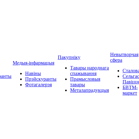
Невытворчая
Пакупніку
сфера
Медыя-інфармацыя
Тавары народнага
Сталов
Навіны
спажывання
ранты
Сельгас
Прэйскуранты
Прамысловыя
Павіцц
Фотагалерэя
тавары
БВТМ-
Металапрадукцыя
маркет