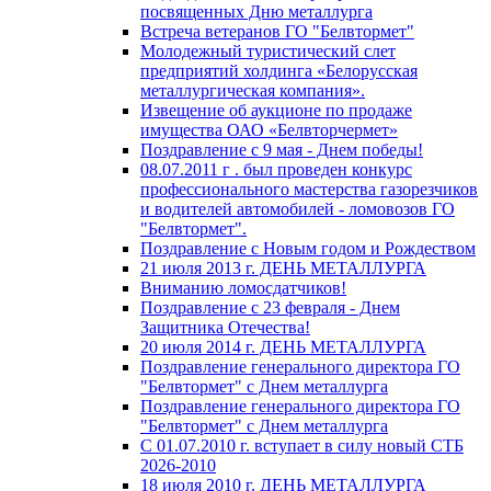
посвященных Дню металлурга
Встреча ветеранов ГО "Белвтормет"
Молодежный туристический слет
предприятий холдинга «Белорусская
металлургическая компания».
Извещение об аукционе по продаже
имущества ОАО «Белвторчермет»
Поздравление с 9 мая - Днем победы!
08.07.2011 г . был проведен конкурс
профессионального мастерства газорезчиков
и водителей автомобилей - ломовозов ГО
"Белвтормет".
Поздравление с Новым годом и Рождеством
21 июля 2013 г. ДЕНЬ МЕТАЛЛУРГА
Вниманию ломосдатчиков!
Поздравление с 23 февраля - Днем
Защитника Отечества!
20 июля 2014 г. ДЕНЬ МЕТАЛЛУРГА
Поздравление генерального директора ГО
"Белвтормет" с Днем металлурга
Поздравление генерального директора ГО
"Белвтормет" с Днем металлурга
С 01.07.2010 г. вступает в силу новый СТБ
2026-2010
18 июля 2010 г. ДЕНЬ МЕТАЛЛУРГА