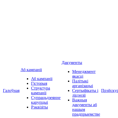
Дакументы
Аб кампаніі
Менеджмент
якасці
Аб кампаніі
Палітыкі
Гісторыя
арганізацыі
Структура
Галоўная
Сертыфікаты і
Прэйску
кампаніі
ліцэнзіі
Супрацьдзеянне
Важныя
карупцыі
дакументы аб
Рэквізіты
нашым
прадпрыемстве