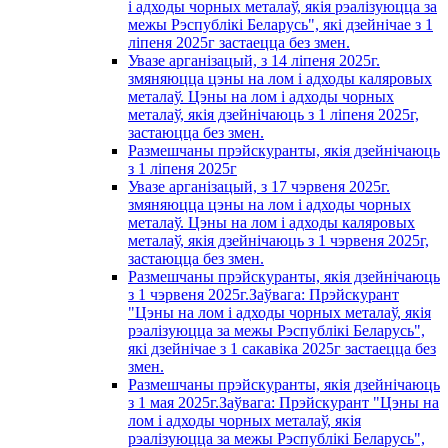
і адходы чорных металаў, якія рэалізуюцца за
межы Рэспублікі Беларусь", які дзейнічае з 1
лiпеня 2025г застаецца без змен.
Увазе арганізацый, з 14 лiпеня 2025г.
змяняюцца цэны на лом і адходы каляровых
металаў. Цэны на лом і адходы чорных
металаў, якія дзейнічаюць з 1 лiпеня 2025г,
застаюцца без змен.
Размешчаны прэйскуранты, якія дзейнічаюць
з 1 лiпеня 2025г
Увазе арганізацый, з 17 чэрвеня 2025г.
змяняюцца цэны на лом і адходы чорных
металаў. Цэны на лом і адходы каляровых
металаў, якія дзейнічаюць з 1 чэрвеня 2025г,
застаюцца без змен.
Размешчаны прэйскуранты, якія дзейнічаюць
з 1 чэрвеня 2025г.Заўвага: Прэйскурант
"Цэны на лом і адходы чорных металаў, якія
рэалізуюцца за межы Рэспублікі Беларусь",
які дзейнічае з 1 сакавiка 2025г застаецца без
змен.
Размешчаны прэйскуранты, якія дзейнічаюць
з 1 мая 2025г.Заўвага: Прэйскурант "Цэны на
лом і адходы чорных металаў, якія
рэалізуюцца за межы Рэспублікі Беларусь",