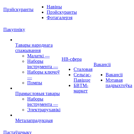
Навіны
Прэйскуранты
Прэйскуранты
Фотагалерэя
Пакупніку
Тавары народнага
спажывання
Малаткі
—
НВ-сфера
Наборы
Вакансіі
інструмента
—
Сталовая
Наборы ключоў
Сельгас-
Вакансіі
—
Павіцце
Мэтавая
Помпы
БВТМ-
падрыхтоўка
маркет
Прамысловыя тавары
Наборы
інструмента
—
Электрарухавікі
Металапрадукцыя
Пастаўшчыку