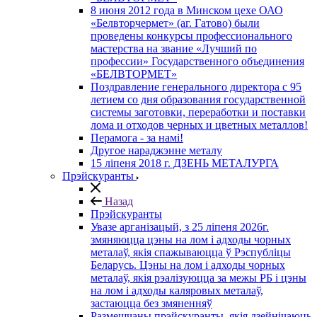
8 июня 2012 года в Минском цехе ОАО
«Белвторчермет» (аг. Гатово) были
проведены конкурсы профессионального
мастерства на звание «Лучший по
профессии» Государственного объединения
«БЕЛВТОРМЕТ»
Поздравление генерального директора с 95
летием со дня образования государственной
системы заготовки, переработки и поставки
лома и отходов черных и цветных металлов!
Перамога - за намі!
Другое нараджэнне металу
15 ліпеня 2018 г. ДЗЕНЬ МЕТАЛУРГА
Прэйскуранты
Назад
Прэйскуранты
Увазе арганізацый, з 25 лiпеня 2026г.
змяняюцца цэны на лом і адходы чорных
металаў, якія спажываюцца ў Рэспубліцы
Беларусь. Цэны на лом і адходы чорных
металаў, якія рэалізуюцца за межы РБ і цэны
на лом і адходы каляровых металаў,
застаюцца без змяненняў
Размешчаны прэйскуранты, якія дзейнічаюць