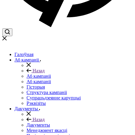
Галоўная
Аб кампаніі
Назад
Аб кампаніі
Аб кампаніі
Гісторыя
Структура кампаніі
Супрацьдзеянне карупцыі
Рэквізіты
Дакументы
Назад
Дакументы
Менеджмент якасці