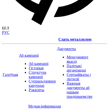
БЕЛ
РУС
Сдать металлолом
Дакументы
Аб кампаніі
Менеджмент
якасці
Аб кампаніі
Палітыкі
Гісторыя
арганізацыі
Структура
Галоўная
Сертыфікаты і
кампаніі
ліцэнзіі
Супрацьдзеянне
Важныя
карупцыі
дакументы аб
Рэквізіты
нашым
прадпрыемстве
Медыя-інфармацыя