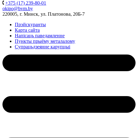
+375 (17) 239-80-01
okipo@bvm.by
220005, г. Минск, ул. Платонова, 20Б-7
Прэйскуранты
Карта сайта
Напісаць паведамленне
Пункты прыёму металалому
Супрацьдзеянне карупцыі