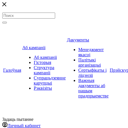
Дакументы
Аб кампаніі
Менеджмент
якасці
Аб кампаніі
Палітыкі
Гісторыя
арганізацыі
Структура
Галоўная
Сертыфікаты і
Прэйску
кампаніі
ліцэнзіі
Супрацьдзеянне
Важныя
карупцыі
дакументы аб
Рэквізіты
нашым
прадпрыемстве
Задаць пытанне
Личный кабинет