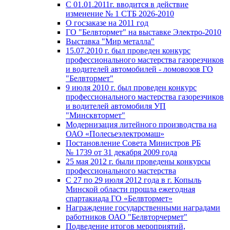
С 01.01.2011г. вводится в действие
изменение № 1 СТБ 2026-2010
О госзаказе на 2011 год
ГО "Белвтормет" на выставке Электро-2010
Выставка "Мир металла"
15.07.2010 г. был проведен конкурс
профессионального мастерства газорезчиков
и водителей автомобилей - ломовозов ГО
"Белвтормет"
9 июля 2010 г. был проведен конкурс
профессионального мастерства газорезчиков
и водителей автомобиля УП
"Минсквтормет"
Модернизация литейного производства на
ОАО «Полесьеэлектромаш»
Постановление Совета Министров РБ
№ 1739 от 31 декабря 2009 года
25 мая 2012 г. были проведены конкурсы
профессионального мастерства
С 27 по 29 июля 2012 года в г. Копыль
Минской области прошла ежегодная
спартакиада ГО «Белвтормет»
Награждение государственными наградами
работников ОАО "Белвторчермет"
Подведение итогов мероприятий,