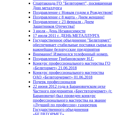
Спартакиада ГО "Белвтормет", посвященная
Дню металлурга
Поздравление с Новым годом и Рождеством!
Поздравление с 8 марта - Днем женщин!
Поздравление с 23 февраля - Днем
Защитников Отечества!
3 июля - День Независимости
17 июля 2011 г. ДЕНЬ МЕТАЛЛУРГА
Государственное объединение "Белвтормет"
обеспечивает стабильные поставки сырья на
важнейшие белорусские предприятия
Внимание! Изменился телефонный номер.
Поздравление Грибановскому Н.Г.
Конкурс профессионального мастерства ГО
«Белвтормет» 21.06.2018
Конкурс профессионального мастерства
ОАО «Белвторчермет» 01.06.2018
Почерк профессионалов
22 июня 2012 года в Барановичском цехе
Частного предприятия «Брествторчермет» (г.
Барановичи) был проведен конкурс
профессионального мастерства на звание
«Лучший по профессии» газорезчик
Государственного объединения
«БЕЛВТОРМЕТ»