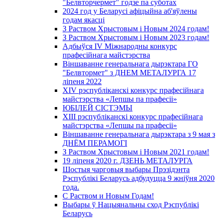
"Белвторчермет" годзе па суботах
2024 год у Беларусі афіцыйна аб'яўлены
годам якасці
З Раством Хрыстовым і Новым 2024 годам!
З Раством Хрыстовым і Новым 2023 годам!
Адбыўся IV Міжнародны конкурс
прафесійнага майстэрства
Віншаванне генеральнага дырэктара ГО
"Белвтормет" з ДНЕМ МЕТАЛУРГА 17
ліпеня 2022
XIV рэспубліканскі конкурс прафесійнага
майстэрства «Лепшы па прафесіі»
ЮБІЛЕЙ СІСТЭМЫ
XIII рэспубліканскі конкурс прафесійнага
майстэрства «Лепшы па прафесіі»
Віншаванне генеральнага дырэктара з 9 мая з
ДНЁМ ПЕРАМОГІ
З Раством Хрыстовым і Новым 2021 годам!
19 ліпеня 2020 г. ДЗЕНЬ МЕТАЛУРГА
Шостыя чарговыя выбары Прэзідэнта
Рэспублікі Беларусь адбудуцца 9 жніўня 2020
года.
С Раством и Новым Годам!
Выбары ў Нацыянальны сход Рэспублікі
Беларусь