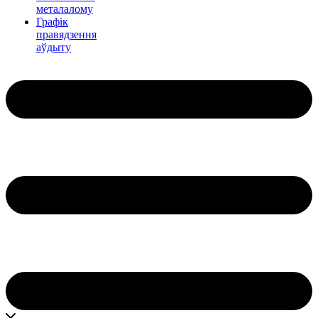
металалому
Графік
правядзення
аўдыту