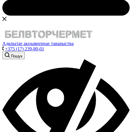
Адкрытае акцыянернае таварыства
+375 (17) 239-80-01
Пошук