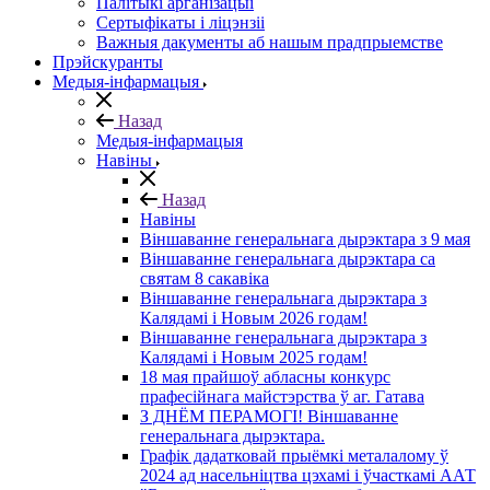
Палітыкі арганізацыі
Сертыфікаты і ліцэнзіі
Важныя дакументы аб нашым прадпрыемстве
Прэйскуранты
Медыя-інфармацыя
Назад
Медыя-інфармацыя
Навіны
Назад
Навіны
Віншаванне генеральнага дырэктара з 9 мая
Віншаванне генеральнага дырэктара са
святам 8 сакавіка
Віншаванне генеральнага дырэктара з
Калядамі і Новым 2026 годам!
Віншаванне генеральнага дырэктара з
Калядамі і Новым 2025 годам!
18 мая прайшоў абласны конкурс
прафесійнага майстэрства ў аг. Гатава
З ДНЁМ ПЕРАМОГІ! Віншаванне
генеральнага дырэктара.
Графік дадатковай прыёмкі металалому ў
2024 ад насельніцтва цэхамі і ўчасткамі ААТ