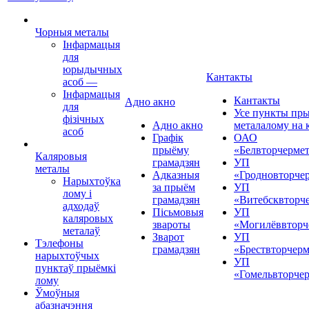
Чорныя металы
Інфармацыя
для
юрыдычных
Кантакты
асоб
—
Інфармацыя
Кантакты
Адно акно
для
Усе пункты пр
фізічных
Адно акно
металалому на 
асоб
Графік
ОАО
прыёму
«Белвторчерме
Каляровыя
грамадзян
УП
металы
Адказныя
«Гродновторче
Нарыхтоўка
за прыём
УП
лому і
грамадзян
«Витебсквторч
адходаў
Пісьмовыя
УП
каляровых
звароты
«Могилёввторч
металаў
Зварот
УП
Тэлефоны
грамадзян
«Брествторчерм
нарыхтоўчых
УП
пунктаў прыёмкі
«Гомельвторче
лому
Ўмоўныя
абазначэння