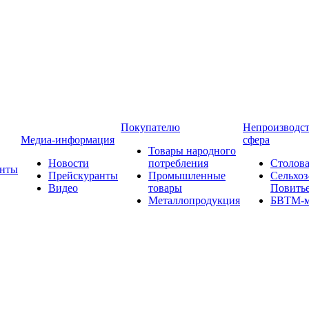
Покупателю
Непроизводст
Медиа-информация
сфера
Товары народного
Новости
потребления
Столова
анты
Прейскуранты
Промышленные
Сельхоз
Видео
товары
Повить
Металлопродукция
БВТМ-м