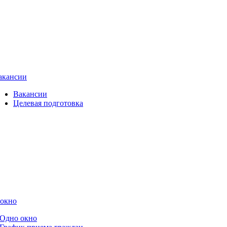
акансии
Вакансии
Целевая подготовка
 окно
Одно окно