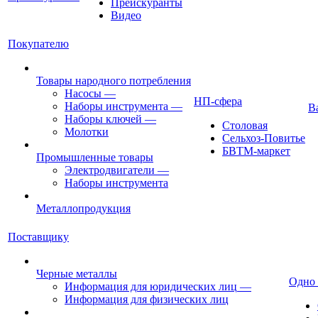
Прейскуранты
Видео
Покупателю
Товары народного потребления
Насосы
—
НП-сфера
Наборы инструмента
—
В
Наборы ключей
—
Столовая
Молотки
Сельхоз-Повитье
БВТМ-маркет
Промышленные товары
Электродвигатели
—
Наборы инструмента
Металлопродукция
Поставщику
Черные металлы
Одно
Информация для юридических лиц
—
Информация для физических лиц