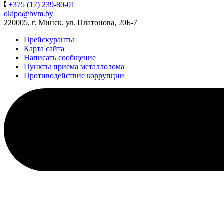
+375 (17) 239-80-01
okipo@bvm.by
220005, г. Минск, ул. Платонова, 20Б-7
Прейскуранты
Карта сайта
Написать сообщение
Пункты приема металлолома
Противодействие коррупции