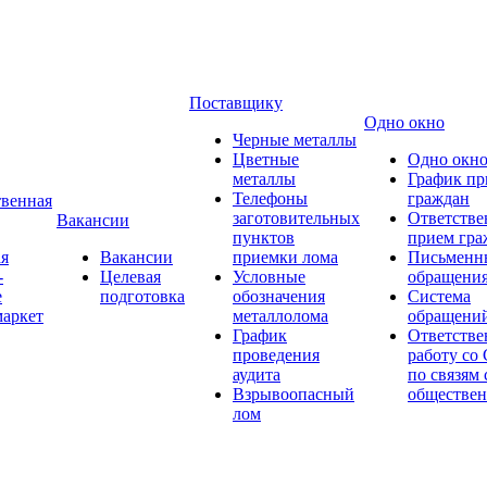
Поставщику
Одно окно
Черные металлы
Цветные
Одно окн
металлы
График пр
Телефоны
граждан
венная
заготовительных
Ответстве
Вакансии
пунктов
прием гра
я
Вакансии
приемки лома
Письменн
-
Целевая
Условные
обращени
е
подготовка
обозначения
Система
аркет
металлолома
обращени
График
Ответстве
проведения
работу со
аудита
по связям 
Взрывоопасный
обществе
лом