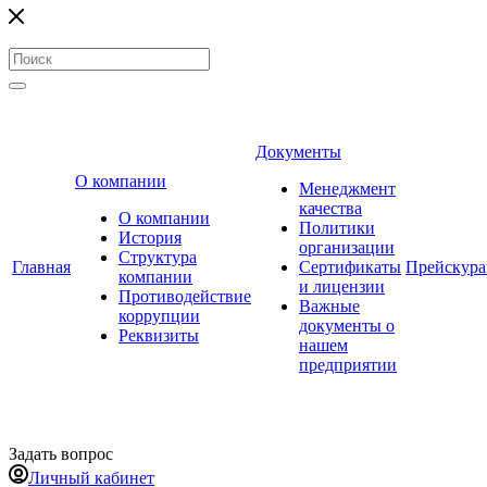
Документы
О компании
Менеджмент
качества
О компании
Политики
История
организации
Структура
Главная
Сертификаты
Прейскур
компании
и лицензии
Противодействие
Важные
коррупции
документы о
Реквизиты
нашем
предприятии
Задать вопрос
Личный кабинет