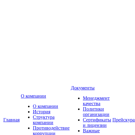
Документы
О компании
Менеджмент
качества
О компании
Политики
История
организации
Структура
Главная
Сертификаты
Прейскур
компании
и лицензии
Противодействие
Важные
коррупции