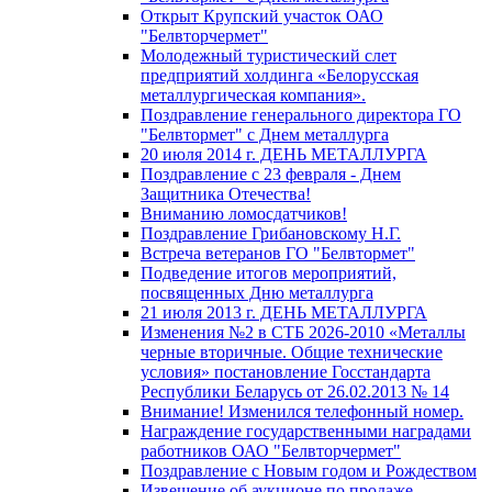
Открыт Крупский участок ОАО
"Белвторчермет"
Молодежный туристический слет
предприятий холдинга «Белорусская
металлургическая компания».
Поздравление генерального директора ГО
"Белвтормет" с Днем металлурга
20 июля 2014 г. ДЕНЬ МЕТАЛЛУРГА
Поздравление с 23 февраля - Днем
Защитника Отечества!
Вниманию ломосдатчиков!
Поздравление Грибановскому Н.Г.
Встреча ветеранов ГО "Белвтормет"
Подведение итогов мероприятий,
посвященных Дню металлурга
21 июля 2013 г. ДЕНЬ МЕТАЛЛУРГА
Изменения №2 в СТБ 2026-2010 «Металлы
черные вторичные. Общие технические
условия» постановление Госстандарта
Республики Беларусь от 26.02.2013 № 14
Внимание! Изменился телефонный номер.
Награждение государственными наградами
работников ОАО "Белвторчермет"
Поздравление с Новым годом и Рождеством
Извещение об аукционе по продаже