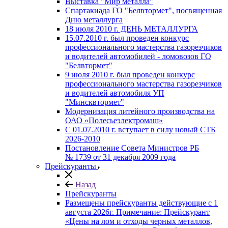
Выставка "Мир металла"
Спартакиада ГО "Белвтормет", посвященная
Дню металлурга
18 июля 2010 г. ДЕНЬ МЕТАЛЛУРГА
15.07.2010 г. был проведен конкурс
профессионального мастерства газорезчиков
и водителей автомобилей - ломовозов ГО
"Белвтормет"
9 июля 2010 г. был проведен конкурс
профессионального мастерства газорезчиков
и водителей автомобиля УП
"Минсквтормет"
Модернизация литейного производства на
ОАО «Полесьеэлектромаш»
С 01.07.2010 г. вступает в силу новый СТБ
2026-2010
Постановление Совета Министров РБ
№ 1739 от 31 декабря 2009 года
Прейскуранты
Назад
Прейскуранты
Размещены прейскуранты действующие с 1
августа 2026г. Примечание: Прейскурант
«Цены на лом и отходы черных металлов,