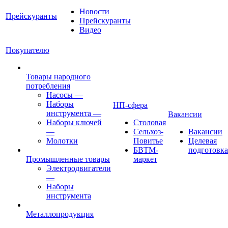
Новости
Прейскуранты
Прейскуранты
Видео
Покупателю
Товары народного
потребления
Насосы
—
Наборы
НП-сфера
инструмента
—
Вакансии
Наборы ключей
Столовая
—
Сельхоз-
Вакансии
Молотки
Повитье
Целевая
БВТМ-
подготовка
Промышленные товары
маркет
Электродвигатели
—
Наборы
инструмента
Металлопродукция