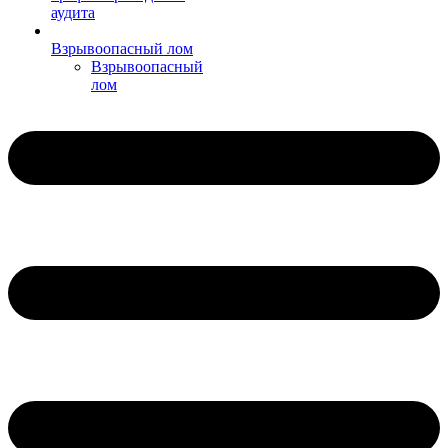
аудита
Взрывоопасный лом
Взрывоопасный
лом