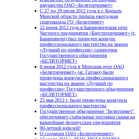
имущества ОАО «Белвторчермет»
С 27 по 29 июля 2012 года в г. Копыль
Минской области прошла ежегодная
спартакиада ГО «Белвтормет»
22 июня 2012 года в Барановичском цехе
Частного предприятия «Брествторчермет» (г.
Барановичи) был проведен конкурс
профессионального мастерства на звание
«Лучший по профессии» газорезчик
Государственного объединения
«БЕЛВТОРМЕТ»
8 июня 2012 года в Минском цехе ОАО
«Белвторчермет» (аг. Гатово) были
проведены конкурсы профессионального
мастерства на звание «Лучший по
профессии» Государственного объединения
«БЕЛВТОРМЕТ»
25 мая 2012 г. были проведены конкурсы
профессионального мастерства
Государственное объединение "Белвтормет"
обеспечивает стабильные поставки сырья на
важнейшие белорусские предприятия
90-летний юбилей!
О создании ОАО «Белвторчермет»