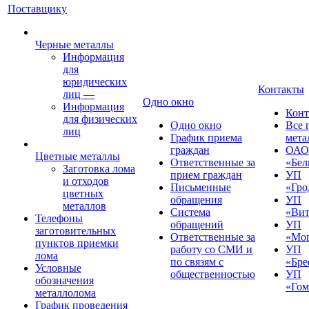
Поставщику
Черные металлы
Информация
для
юридических
Контакты
лиц
—
Одно окно
Информация
Конт
для физических
Одно окно
Все 
лиц
График приема
мета
граждан
ОАО
Цветные металлы
Ответственные за
«Бел
Заготовка лома
прием граждан
УП
и отходов
Письменные
«Гро
цветных
обращения
УП
металлов
Система
«Вит
Телефоны
обращений
УП
заготовительных
Ответственные за
«Мог
пунктов приемки
работу со СМИ и
УП
лома
по связям с
«Бре
Условные
общественностью
УП
обозначения
«Гом
металлолома
График проведения