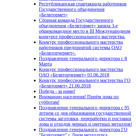
Республиканская спартакиада работников
Государственного объединения
«Белвтормет»
Сборная команда Государственного
объединения «Белвтормет» заняла 3-е
общекомандное место в III Международном
конкурсе профессионального мастерства.
Конкурс профессионального мастерства
работников предприятий системы ОАО
«Белвторчермет».
Поздравление генерального директора с 8
Марта
Конкурс профессионального мастерства
ОАО «Белвторчермет» 01.06.2018
Конкурс профессионального мастерства ГО
«Белвтормет» 21.06.2018
Победа - за нами!
Вниманию населения! Приём лома по
субботам!
Поздравление генерального директора с 95
летием со дня образования государственной
системы заготовки, переработки и поставки
лома и отходов черных и цветных металлов!
Поздравление генерального директора ГО
"Белвтормет" с Днем металлурга