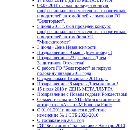
17 июля 2011 г. ДЕНЬ МЕТАЛЛУРГА
08.07.2011 г . был проведен конкурс
профессионального мастерства газорезчиков
и водителей автомобилей - ломовозов ГО
"Белвтормет".
5 июля 2011 г. был проведен конкурс
профессионального мастерства газорезчиков
и водителей автомобиля УП
"Минсквтормет"
3 июля - День Независимости
Поздравление с 9 мая - Днем победы!
Поздравление с 23 февраля - Днем
Защитников Отечества!
О работе ГО "Белвтормет" за первую
половину января 2011 года
О сдаче лома в I квартале 2011 года
Поздравление с 8 марта - Днем женщин!
15 июля 2018 г. ДЕНЬ МЕТАЛЛУРГА
Поздравление с Новым годом и Рождеством!
Совместная акция УП «Минсквтормет» и
автоцентра «Атлант-М Боровая Ford»
С 01.01.2011г. вводится в действие
изменение № 1 СТБ 2026-2010
О госзаказе на 2011 год
ГО "Белвтормет" на выставке Электро-2010