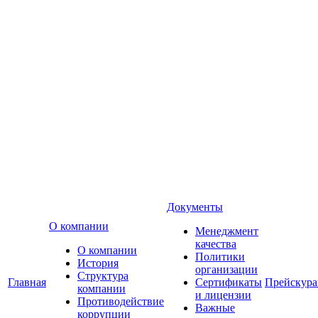
Документы
О компании
Менеджмент
качества
О компании
Политики
История
организации
Структура
Главная
Сертификаты
Прейскур
компании
и лицензии
Противодействие
Важные
коррупции