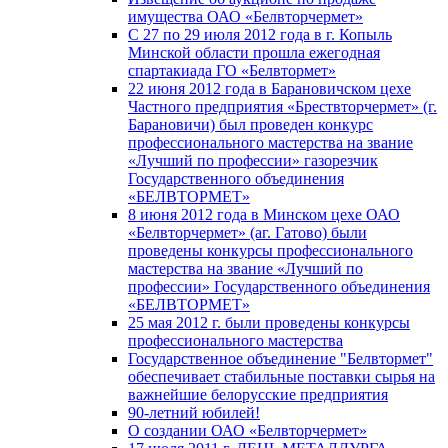
имущества ОАО «Белвторчермет»
С 27 по 29 июля 2012 года в г. Копыль
Минской области прошла ежегодная
спартакиада ГО «Белвтормет»
22 июня 2012 года в Барановичском цехе
Частного предприятия «Брествторчермет» (г.
Барановичи) был проведен конкурс
профессионального мастерства на звание
«Лучший по профессии» газорезчик
Государственного объединения
«БЕЛВТОРМЕТ»
8 июня 2012 года в Минском цехе ОАО
«Белвторчермет» (аг. Гатово) были
проведены конкурсы профессионального
мастерства на звание «Лучший по
профессии» Государственного объединения
«БЕЛВТОРМЕТ»
25 мая 2012 г. были проведены конкурсы
профессионального мастерства
Государственное объединение "Белвтормет"
обеспечивает стабильные поставки сырья на
важнейшие белорусские предприятия
90-летний юбилей!
О создании ОАО «Белвторчермет»