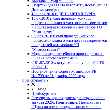
Выставка "Мир металла"
Спартакиада ГО "Белвтормет", посвященная
Дню металлурга
18 июля 2010 г. ДЕНЬ МЕТАЛЛУРГА
15.07.2010 г. был проведен конкурс
профессионального мастерства газорезчиков
и водителей автомобилей - ломовозов ГО
"Белвтормет"
9 июля 2010 г. был проведен конкурс
профессионального мастерства газорезчиков
и водителей автомобиля УП
"Минсквтормет"
Модернизация литейного производства на
ОАО «Полесьеэлектромаш»
С 01.07.2010 г. вступает в силу новый СТБ
2026-2010
Постановление Совета Министров РБ
№ 1739 от 31 декабря 2009 года
Прейскуранты
Назад
Прейскуранты
Размещены прейскуранты действующие с 1
августа 2026г. Примечание: Прейскурант
«Цены на лом и отходы черных металлов,