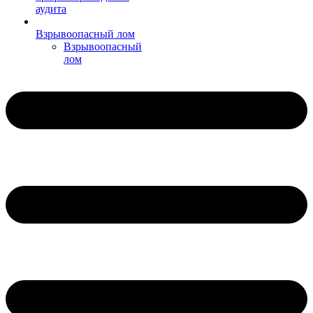
аудита
Взрывоопасный лом
Взрывоопасный
лом