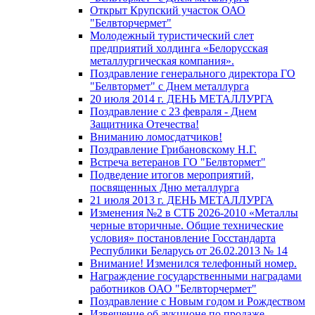
Открыт Крупский участок ОАО
"Белвторчермет"
Молодежный туристический слет
предприятий холдинга «Белорусская
металлургическая компания».
Поздравление генерального директора ГО
"Белвтормет" с Днем металлурга
20 июля 2014 г. ДЕНЬ МЕТАЛЛУРГА
Поздравление с 23 февраля - Днем
Защитника Отечества!
Вниманию ломосдатчиков!
Поздравление Грибановскому Н.Г.
Встреча ветеранов ГО "Белвтормет"
Подведение итогов мероприятий,
посвященных Дню металлурга
21 июля 2013 г. ДЕНЬ МЕТАЛЛУРГА
Изменения №2 в СТБ 2026-2010 «Металлы
черные вторичные. Общие технические
условия» постановление Госстандарта
Республики Беларусь от 26.02.2013 № 14
Внимание! Изменился телефонный номер.
Награждение государственными наградами
работников ОАО "Белвторчермет"
Поздравление с Новым годом и Рождеством
Извещение об аукционе по продаже