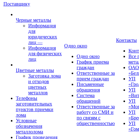
Поставщику
Черные металлы
Информация
для
юридических
Контакты
лиц
—
Одно окно
Информация
Конт
для физических
Одно окно
Все 
лиц
График приема
мета
граждан
ОАО
Цветные металлы
Ответственные за
«Бел
Заготовка лома
прием граждан
УП
и отходов
Письменные
«Гро
цветных
обращения
УП
металлов
Система
«Вит
Телефоны
обращений
УП
заготовительных
Ответственные за
«Мог
пунктов приемки
работу со СМИ и
УП
лома
по связям с
«Бре
Условные
общественностью
УП
обозначения
«Гом
металлолома
График проведения