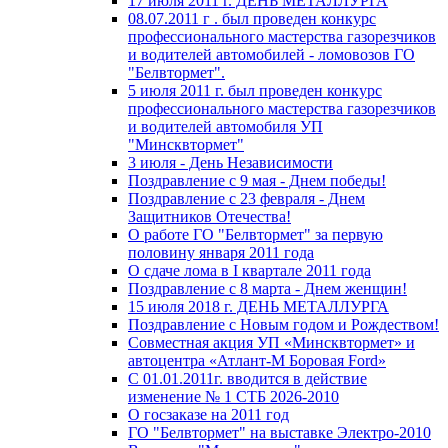
17 июля 2011 г. ДЕНЬ МЕТАЛЛУРГА
08.07.2011 г . был проведен конкурс
профессионального мастерства газорезчиков
и водителей автомобилей - ломовозов ГО
"Белвтормет".
5 июля 2011 г. был проведен конкурс
профессионального мастерства газорезчиков
и водителей автомобиля УП
"Минсквтормет"
3 июля - День Независимости
Поздравление с 9 мая - Днем победы!
Поздравление с 23 февраля - Днем
Защитников Отечества!
О работе ГО "Белвтормет" за первую
половину января 2011 года
О сдаче лома в I квартале 2011 года
Поздравление с 8 марта - Днем женщин!
15 июля 2018 г. ДЕНЬ МЕТАЛЛУРГА
Поздравление с Новым годом и Рождеством!
Совместная акция УП «Минсквтормет» и
автоцентра «Атлант-М Боровая Ford»
С 01.01.2011г. вводится в действие
изменение № 1 СТБ 2026-2010
О госзаказе на 2011 год
ГО "Белвтормет" на выставке Электро-2010