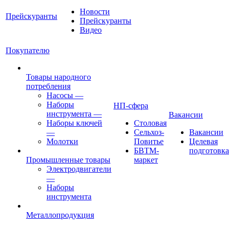
Новости
Прейскуранты
Прейскуранты
Видео
Покупателю
Товары народного
потребления
Насосы
—
Наборы
НП-сфера
инструмента
—
Вакансии
Наборы ключей
Столовая
—
Сельхоз-
Вакансии
Молотки
Повитье
Целевая
БВТМ-
подготовка
Промышленные товары
маркет
Электродвигатели
—
Наборы
инструмента
Металлопродукция