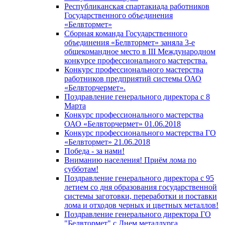
Республиканская спартакиада работников
Государственного объединения
«Белвтормет»
Сборная команда Государственного
объединения «Белвтормет» заняла 3-е
общекомандное место в III Международном
конкурсе профессионального мастерства.
Конкурс профессионального мастерства
работников предприятий системы ОАО
«Белвторчермет».
Поздравление генерального директора с 8
Марта
Конкурс профессионального мастерства
ОАО «Белвторчермет» 01.06.2018
Конкурс профессионального мастерства ГО
«Белвтормет» 21.06.2018
Победа - за нами!
Вниманию населения! Приём лома по
субботам!
Поздравление генерального директора с 95
летием со дня образования государственной
системы заготовки, переработки и поставки
лома и отходов черных и цветных металлов!
Поздравление генерального директора ГО
"Белвтормет" с Днем металлурга