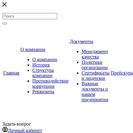
Документы
О компании
Менеджмент
качества
О компании
Политики
История
организации
Структура
Главная
Сертификаты
Прейскур
компании
и лицензии
Противодействие
Важные
коррупции
документы о
Реквизиты
нашем
предприятии
Задать вопрос
Личный кабинет