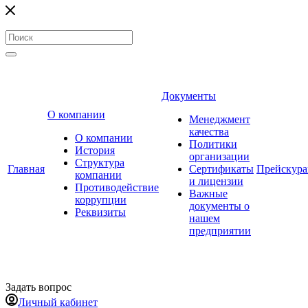
Документы
О компании
Менеджмент
качества
О компании
Политики
История
организации
Структура
Главная
Сертификаты
Прейскур
компании
и лицензии
Противодействие
Важные
коррупции
документы о
Реквизиты
нашем
предприятии
Задать вопрос
Личный кабинет