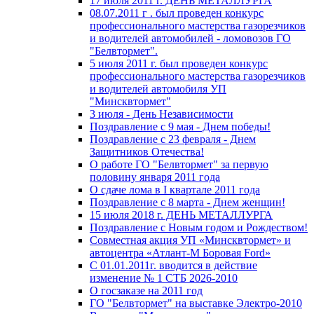
17 июля 2011 г. ДЕНЬ МЕТАЛЛУРГА
08.07.2011 г . был проведен конкурс
профессионального мастерства газорезчиков
и водителей автомобилей - ломовозов ГО
"Белвтормет".
5 июля 2011 г. был проведен конкурс
профессионального мастерства газорезчиков
и водителей автомобиля УП
"Минсквтормет"
3 июля - День Независимости
Поздравление с 9 мая - Днем победы!
Поздравление с 23 февраля - Днем
Защитников Отечества!
О работе ГО "Белвтормет" за первую
половину января 2011 года
О сдаче лома в I квартале 2011 года
Поздравление с 8 марта - Днем женщин!
15 июля 2018 г. ДЕНЬ МЕТАЛЛУРГА
Поздравление с Новым годом и Рождеством!
Совместная акция УП «Минсквтормет» и
автоцентра «Атлант-М Боровая Ford»
С 01.01.2011г. вводится в действие
изменение № 1 СТБ 2026-2010
О госзаказе на 2011 год
ГО "Белвтормет" на выставке Электро-2010