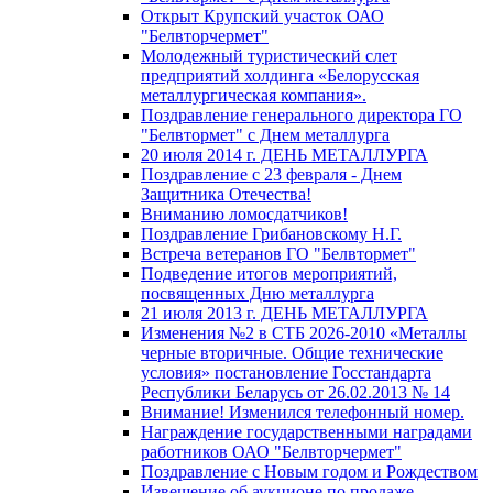
Открыт Крупский участок ОАО
"Белвторчермет"
Молодежный туристический слет
предприятий холдинга «Белорусская
металлургическая компания».
Поздравление генерального директора ГО
"Белвтормет" с Днем металлурга
20 июля 2014 г. ДЕНЬ МЕТАЛЛУРГА
Поздравление с 23 февраля - Днем
Защитника Отечества!
Вниманию ломосдатчиков!
Поздравление Грибановскому Н.Г.
Встреча ветеранов ГО "Белвтормет"
Подведение итогов мероприятий,
посвященных Дню металлурга
21 июля 2013 г. ДЕНЬ МЕТАЛЛУРГА
Изменения №2 в СТБ 2026-2010 «Металлы
черные вторичные. Общие технические
условия» постановление Госстандарта
Республики Беларусь от 26.02.2013 № 14
Внимание! Изменился телефонный номер.
Награждение государственными наградами
работников ОАО "Белвторчермет"
Поздравление с Новым годом и Рождеством
Извещение об аукционе по продаже