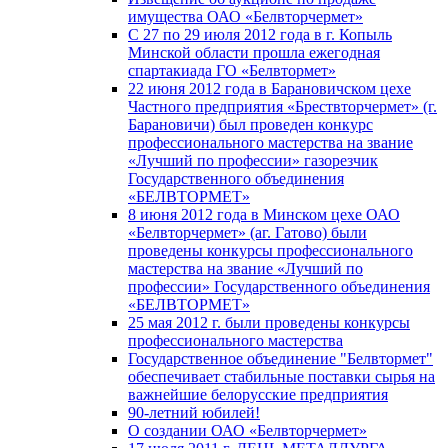
имущества ОАО «Белвторчермет»
С 27 по 29 июля 2012 года в г. Копыль
Минской области прошла ежегодная
спартакиада ГО «Белвтормет»
22 июня 2012 года в Барановичском цехе
Частного предприятия «Брествторчермет» (г.
Барановичи) был проведен конкурс
профессионального мастерства на звание
«Лучший по профессии» газорезчик
Государственного объединения
«БЕЛВТОРМЕТ»
8 июня 2012 года в Минском цехе ОАО
«Белвторчермет» (аг. Гатово) были
проведены конкурсы профессионального
мастерства на звание «Лучший по
профессии» Государственного объединения
«БЕЛВТОРМЕТ»
25 мая 2012 г. были проведены конкурсы
профессионального мастерства
Государственное объединение "Белвтормет"
обеспечивает стабильные поставки сырья на
важнейшие белорусские предприятия
90-летний юбилей!
О создании ОАО «Белвторчермет»