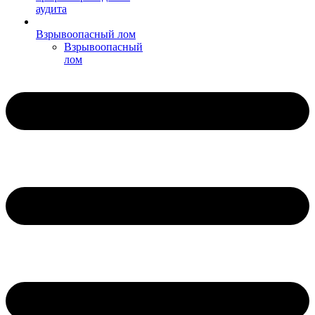
аудита
Взрывоопасный лом
Взрывоопасный
лом