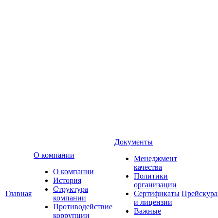
Документы
О компании
Менеджмент
качества
О компании
Политики
История
организации
Структура
Главная
Сертификаты
Прейскур
компании
и лицензии
Противодействие
Важные
коррупции