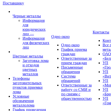
Поставщику
Черные металлы
Информация
для
юридических
Контакты
лиц
—
Одно окно
Информация
Конт
для физических
Одно окно
Все 
лиц
График приема
мета
граждан
ОАО
Цветные металлы
Ответственные за
«Бел
Заготовка лома
прием граждан
УП
и отходов
Письменные
«Гро
цветных
обращения
УП
металлов
Система
«Вит
Телефоны
обращений
УП
заготовительных
Ответственные за
«Мог
пунктов приемки
работу со СМИ и
УП
лома
по связям с
«Бре
Условные
общественностью
УП
обозначения
«Гом
металлолома
График проведения