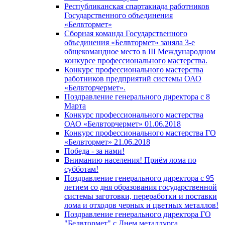
Республиканская спартакиада работников
Государственного объединения
«Белвтормет»
Сборная команда Государственного
объединения «Белвтормет» заняла 3-е
общекомандное место в III Международном
конкурсе профессионального мастерства.
Конкурс профессионального мастерства
работников предприятий системы ОАО
«Белвторчермет».
Поздравление генерального директора с 8
Марта
Конкурс профессионального мастерства
ОАО «Белвторчермет» 01.06.2018
Конкурс профессионального мастерства ГО
«Белвтормет» 21.06.2018
Победа - за нами!
Вниманию населения! Приём лома по
субботам!
Поздравление генерального директора с 95
летием со дня образования государственной
системы заготовки, переработки и поставки
лома и отходов черных и цветных металлов!
Поздравление генерального директора ГО
"Белвтормет" с Днем металлурга