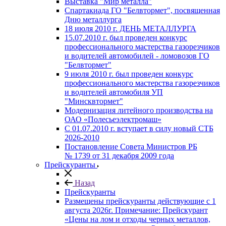
Выставка "Мир металла"
Спартакиада ГО "Белвтормет", посвященная
Дню металлурга
18 июля 2010 г. ДЕНЬ МЕТАЛЛУРГА
15.07.2010 г. был проведен конкурс
профессионального мастерства газорезчиков
и водителей автомобилей - ломовозов ГО
"Белвтормет"
9 июля 2010 г. был проведен конкурс
профессионального мастерства газорезчиков
и водителей автомобиля УП
"Минсквтормет"
Модернизация литейного производства на
ОАО «Полесьеэлектромаш»
С 01.07.2010 г. вступает в силу новый СТБ
2026-2010
Постановление Совета Министров РБ
№ 1739 от 31 декабря 2009 года
Прейскуранты
Назад
Прейскуранты
Размещены прейскуранты действующие с 1
августа 2026г. Примечание: Прейскурант
«Цены на лом и отходы черных металлов,