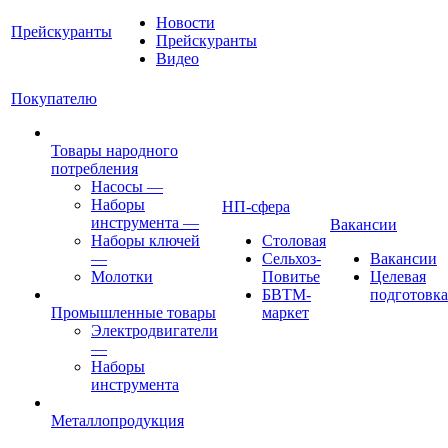
Новости
Прейскуранты
Прейскуранты
Видео
Покупателю
Товары народного
потребления
Насосы
—
Наборы
НП-сфера
инструмента
—
Вакансии
Наборы ключей
Столовая
—
Сельхоз-
Вакансии
Молотки
Повитье
Целевая
БВТМ-
подготовка
Промышленные товары
маркет
Электродвигатели
—
Наборы
инструмента
Металлопродукция