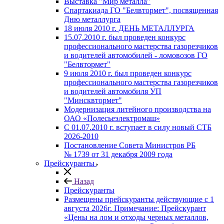
Выставка "Мир металла"
Спартакиада ГО "Белвтормет", посвященная
Дню металлурга
18 июля 2010 г. ДЕНЬ МЕТАЛЛУРГА
15.07.2010 г. был проведен конкурс
профессионального мастерства газорезчиков
и водителей автомобилей - ломовозов ГО
"Белвтормет"
9 июля 2010 г. был проведен конкурс
профессионального мастерства газорезчиков
и водителей автомобиля УП
"Минсквтормет"
Модернизация литейного производства на
ОАО «Полесьеэлектромаш»
С 01.07.2010 г. вступает в силу новый СТБ
2026-2010
Постановление Совета Министров РБ
№ 1739 от 31 декабря 2009 года
Прейскуранты
Назад
Прейскуранты
Размещены прейскуранты действующие с 1
августа 2026г. Примечание: Прейскурант
«Цены на лом и отходы черных металлов,