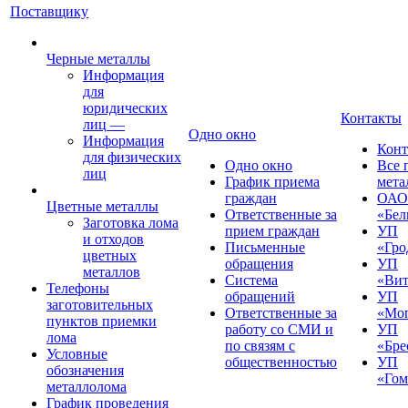
Поставщику
Черные металлы
Информация
для
юридических
Контакты
лиц
—
Одно окно
Информация
Конт
для физических
Одно окно
Все 
лиц
График приема
мета
граждан
ОАО
Цветные металлы
Ответственные за
«Бел
Заготовка лома
прием граждан
УП
и отходов
Письменные
«Гро
цветных
обращения
УП
металлов
Система
«Вит
Телефоны
обращений
УП
заготовительных
Ответственные за
«Мог
пунктов приемки
работу со СМИ и
УП
лома
по связям с
«Бре
Условные
общественностью
УП
обозначения
«Гом
металлолома
График проведения