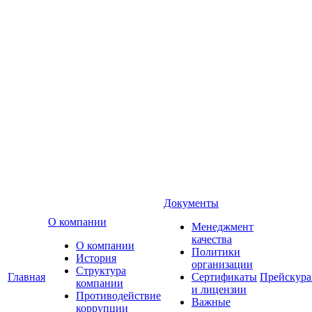
Документы
О компании
Менеджмент
качества
О компании
Политики
История
организации
Структура
Главная
Сертификаты
Прейскур
компании
и лицензии
Противодействие
Важные
коррупции