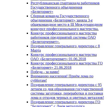
Республиканская спартакиада работников
Государственного объединения
«Белвтормет»
Сборная команда Государственного
объединения «Белвтормет» заняла 3-е
общекомандное место в III Международном
конкурсе профессионального мастерства.
Конкурс профессионального мастерства
работников предприятий системы ОАО
«Белвторчермет».
Поздравление генерального директора с 8
Марта
Конкурс профессионального мастерства
ОАО «Белвторчермет» 01.06.2018
Конкурс профессионального мастерства ГО
«Белвтормет» 21.06.2018
Победа - за нами!
Вниманию населения! Приём лома по
субботам!
Поздравление генерального директора с 95
летием со дня образования государственной
системы заготовки, переработки и поставки
лома и отходов черных и цветных металлов!
Поздравление генерального директора ГО
"Белвтормет" с Днем металлурга