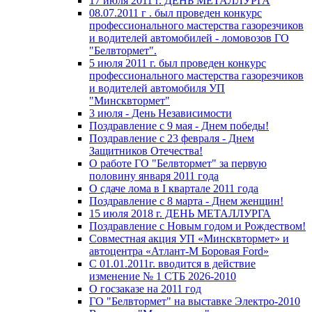
17 июля 2011 г. ДЕНЬ МЕТАЛЛУРГА
08.07.2011 г . был проведен конкурс
профессионального мастерства газорезчиков
и водителей автомобилей - ломовозов ГО
"Белвтормет".
5 июля 2011 г. был проведен конкурс
профессионального мастерства газорезчиков
и водителей автомобиля УП
"Минсквтормет"
3 июля - День Независимости
Поздравление с 9 мая - Днем победы!
Поздравление с 23 февраля - Днем
Защитников Отечества!
О работе ГО "Белвтормет" за первую
половину января 2011 года
О сдаче лома в I квартале 2011 года
Поздравление с 8 марта - Днем женщин!
15 июля 2018 г. ДЕНЬ МЕТАЛЛУРГА
Поздравление с Новым годом и Рождеством!
Совместная акция УП «Минсквтормет» и
автоцентра «Атлант-М Боровая Ford»
С 01.01.2011г. вводится в действие
изменение № 1 СТБ 2026-2010
О госзаказе на 2011 год
ГО "Белвтормет" на выставке Электро-2010