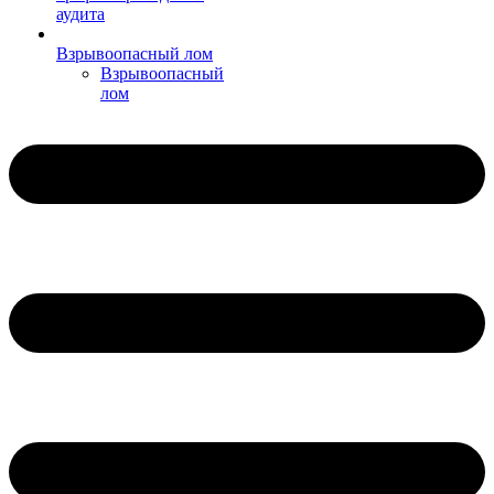
аудита
Взрывоопасный лом
Взрывоопасный
лом