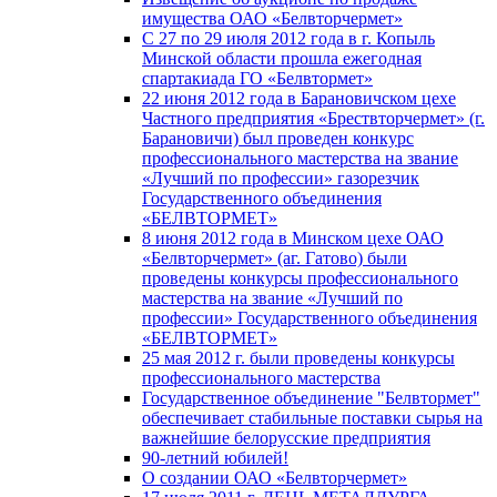
имущества ОАО «Белвторчермет»
С 27 по 29 июля 2012 года в г. Копыль
Минской области прошла ежегодная
спартакиада ГО «Белвтормет»
22 июня 2012 года в Барановичском цехе
Частного предприятия «Брествторчермет» (г.
Барановичи) был проведен конкурс
профессионального мастерства на звание
«Лучший по профессии» газорезчик
Государственного объединения
«БЕЛВТОРМЕТ»
8 июня 2012 года в Минском цехе ОАО
«Белвторчермет» (аг. Гатово) были
проведены конкурсы профессионального
мастерства на звание «Лучший по
профессии» Государственного объединения
«БЕЛВТОРМЕТ»
25 мая 2012 г. были проведены конкурсы
профессионального мастерства
Государственное объединение "Белвтормет"
обеспечивает стабильные поставки сырья на
важнейшие белорусские предприятия
90-летний юбилей!
О создании ОАО «Белвторчермет»