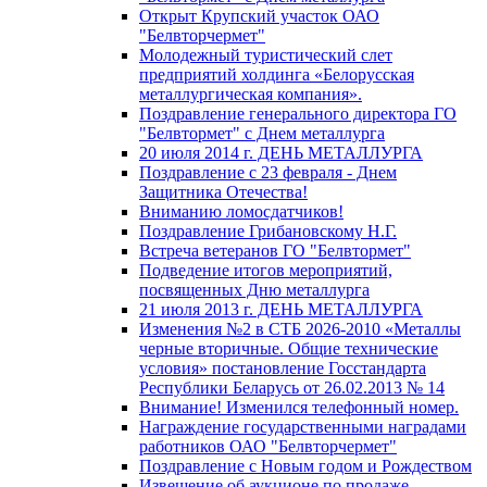
Открыт Крупский участок ОАО
"Белвторчермет"
Молодежный туристический слет
предприятий холдинга «Белорусская
металлургическая компания».
Поздравление генерального директора ГО
"Белвтормет" с Днем металлурга
20 июля 2014 г. ДЕНЬ МЕТАЛЛУРГА
Поздравление с 23 февраля - Днем
Защитника Отечества!
Вниманию ломосдатчиков!
Поздравление Грибановскому Н.Г.
Встреча ветеранов ГО "Белвтормет"
Подведение итогов мероприятий,
посвященных Дню металлурга
21 июля 2013 г. ДЕНЬ МЕТАЛЛУРГА
Изменения №2 в СТБ 2026-2010 «Металлы
черные вторичные. Общие технические
условия» постановление Госстандарта
Республики Беларусь от 26.02.2013 № 14
Внимание! Изменился телефонный номер.
Награждение государственными наградами
работников ОАО "Белвторчермет"
Поздравление с Новым годом и Рождеством
Извещение об аукционе по продаже