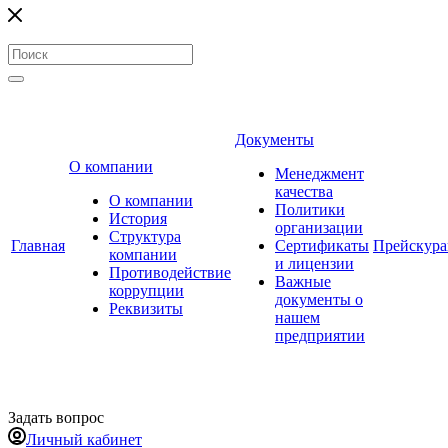
Документы
О компании
Менеджмент
качества
О компании
Политики
История
организации
Структура
Главная
Сертификаты
Прейскур
компании
и лицензии
Противодействие
Важные
коррупции
документы о
Реквизиты
нашем
предприятии
Задать вопрос
Личный кабинет