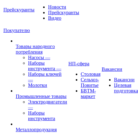
Новости
Прейскуранты
Прейскуранты
Видео
Покупателю
Товары народного
потребления
Насосы
—
Наборы
НП-сфера
инструмента
—
Вакансии
Наборы ключей
Столовая
—
Сельхоз-
Вакансии
Молотки
Повитье
Целевая
БВТМ-
подготовка
Промышленные товары
маркет
Электродвигатели
—
Наборы
инструмента
Металлопродукция