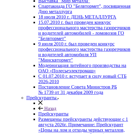
Выставка "Мир металла"
Спартакиада ГО "Белвтормет", посвященная
Дню металлурга
18 июля 2010 г. ДЕНЬ МЕТАЛЛУРГА
15.07.2010 г. был проведен конкурс
профессионального мастерства газорезчиков
и водителей автомобилей - ломовозов ГО
"Белвтормет"
9 июля 2010 г. был проведен конкурс
профессионального мастерства газорезчиков
и водителей автомобиля УП
"Минсквтормет"
Модернизация литейного производства на
ОАО «Полесьеэлектромаш»
С 01.07.2010 г. вступает в силу новый СТБ
2026-2010
Постановление Совета Министров РБ
№ 1739 от 31 декабря 2009 года
Прейскуранты
Назад
Прейскуранты
Размещены прейскуранты действующие с 1
августа 2026г. Примечание: Прейскурант
«Цены на лом и отходы черных металлов,