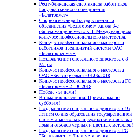
Республиканская спартакиада работников
Государственного объединения
«Белвтормет»
Сборная команда Государственного
объединения «Белвтормет» заняла 3-е
общекомандное место в III Международном
конкурсе профессионального мастерства.
Конкурс профессионального мастерства
работников предприятий системы ОАО
«Белвторчермет».
Поздравление генерального директора с 8
Марта
Конкурс профессионального мастерства
ОАО «Белвторчермет» 01.06.2018
Конкурс профессионального мастерства ГО
«Белвтормет» 21.06.2018
Победа - за нами!
Вниманию населения! Приём лома по
субботам!
Поздравление генерального директора с 95
летием со дня образования государственной
системы заготовки, переработки и поставки
лома и отходов черных и цветных металлов!
Поздравление генерального директора ГО
"Белвтормет" с Днем металлурга