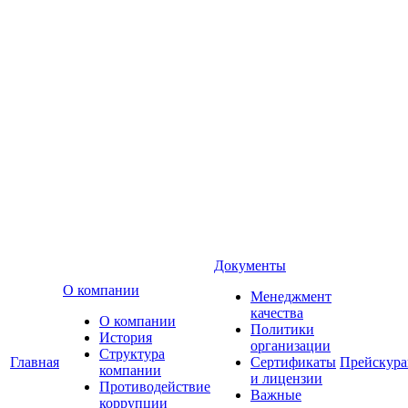
Документы
О компании
Менеджмент
качества
О компании
Политики
История
организации
Структура
Главная
Сертификаты
Прейскур
компании
и лицензии
Противодействие
Важные
коррупции