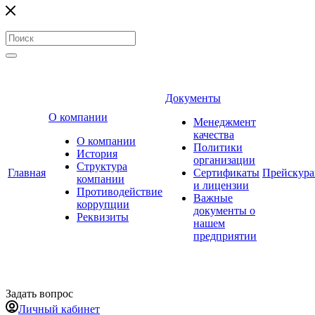
Документы
О компании
Менеджмент
качества
О компании
Политики
История
организации
Структура
Главная
Сертификаты
Прейскур
компании
и лицензии
Противодействие
Важные
коррупции
документы о
Реквизиты
нашем
предприятии
Задать вопрос
Личный кабинет