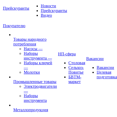
Новости
Прейскуранты
Прейскуранты
Видео
Покупателю
Товары народного
потребления
Насосы
—
Наборы
НП-сфера
инструмента
—
Вакансии
Наборы ключей
Столовая
—
Сельхоз-
Вакансии
Молотки
Повитье
Целевая
БВТМ-
подготовка
Промышленные товары
маркет
Электродвигатели
—
Наборы
инструмента
Металлопродукция