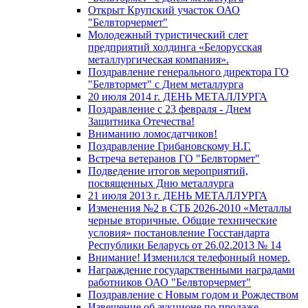
Открыт Крупский участок ОАО
"Белвторчермет"
Молодежный туристический слет
предприятий холдинга «Белорусская
металлургическая компания».
Поздравление генерального директора ГО
"Белвтормет" с Днем металлурга
20 июля 2014 г. ДЕНЬ МЕТАЛЛУРГА
Поздравление с 23 февраля - Днем
Защитника Отечества!
Вниманию ломосдатчиков!
Поздравление Грибановскому Н.Г.
Встреча ветеранов ГО "Белвтормет"
Подведение итогов мероприятий,
посвященных Дню металлурга
21 июля 2013 г. ДЕНЬ МЕТАЛЛУРГА
Изменения №2 в СТБ 2026-2010 «Металлы
черные вторичные. Общие технические
условия» постановление Госстандарта
Республики Беларусь от 26.02.2013 № 14
Внимание! Изменился телефонный номер.
Награждение государственными наградами
работников ОАО "Белвторчермет"
Поздравление с Новым годом и Рождеством
Извещение об аукционе по продаже