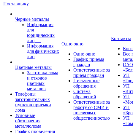
Поставщику
Черные металлы
Информация
для
юридических
Контакты
лиц
—
Одно окно
Информация
Конт
для физических
Одно окно
Все 
лиц
График приема
мета
граждан
ОАО
Цветные металлы
Ответственные за
«Бел
Заготовка лома
прием граждан
УП
и отходов
Письменные
«Гро
цветных
обращения
УП
металлов
Система
«Вит
Телефоны
обращений
УП
заготовительных
Ответственные за
«Мог
пунктов приемки
работу со СМИ и
УП
лома
по связям с
«Бре
Условные
общественностью
УП
обозначения
«Гом
металлолома
График проведения