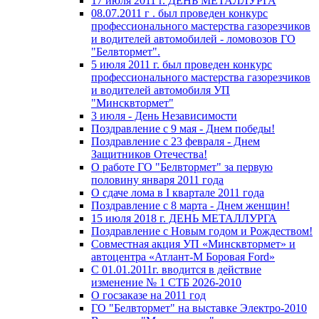
17 июля 2011 г. ДЕНЬ МЕТАЛЛУРГА
08.07.2011 г . был проведен конкурс
профессионального мастерства газорезчиков
и водителей автомобилей - ломовозов ГО
"Белвтормет".
5 июля 2011 г. был проведен конкурс
профессионального мастерства газорезчиков
и водителей автомобиля УП
"Минсквтормет"
3 июля - День Независимости
Поздравление с 9 мая - Днем победы!
Поздравление с 23 февраля - Днем
Защитников Отечества!
О работе ГО "Белвтормет" за первую
половину января 2011 года
О сдаче лома в I квартале 2011 года
Поздравление с 8 марта - Днем женщин!
15 июля 2018 г. ДЕНЬ МЕТАЛЛУРГА
Поздравление с Новым годом и Рождеством!
Совместная акция УП «Минсквтормет» и
автоцентра «Атлант-М Боровая Ford»
С 01.01.2011г. вводится в действие
изменение № 1 СТБ 2026-2010
О госзаказе на 2011 год
ГО "Белвтормет" на выставке Электро-2010