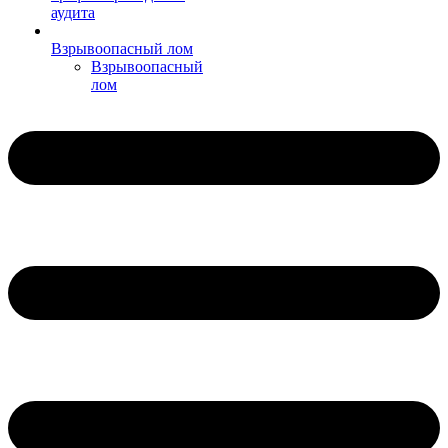
аудита
Взрывоопасный лом
Взрывоопасный
лом