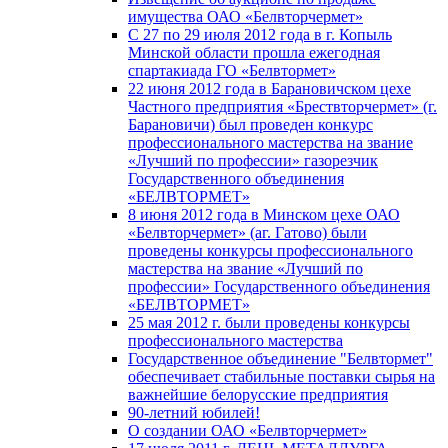
имущества ОАО «Белвторчермет»
С 27 по 29 июля 2012 года в г. Копыль
Минской области прошла ежегодная
спартакиада ГО «Белвтормет»
22 июня 2012 года в Барановичском цехе
Частного предприятия «Брествторчермет» (г.
Барановичи) был проведен конкурс
профессионального мастерства на звание
«Лучший по профессии» газорезчик
Государственного объединения
«БЕЛВТОРМЕТ»
8 июня 2012 года в Минском цехе ОАО
«Белвторчермет» (аг. Гатово) были
проведены конкурсы профессионального
мастерства на звание «Лучший по
профессии» Государственного объединения
«БЕЛВТОРМЕТ»
25 мая 2012 г. были проведены конкурсы
профессионального мастерства
Государственное объединение "Белвтормет"
обеспечивает стабильные поставки сырья на
важнейшие белорусские предприятия
90-летний юбилей!
О создании ОАО «Белвторчермет»