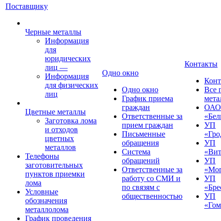
Поставщику
Черные металлы
Информация
для
юридических
Контакты
лиц
—
Одно окно
Информация
Конт
для физических
Одно окно
Все 
лиц
График приема
мета
граждан
ОАО
Цветные металлы
Ответственные за
«Бел
Заготовка лома
прием граждан
УП
и отходов
Письменные
«Гро
цветных
обращения
УП
металлов
Система
«Вит
Телефоны
обращений
УП
заготовительных
Ответственные за
«Мог
пунктов приемки
работу со СМИ и
УП
лома
по связям с
«Бре
Условные
общественностью
УП
обозначения
«Гом
металлолома
График проведения