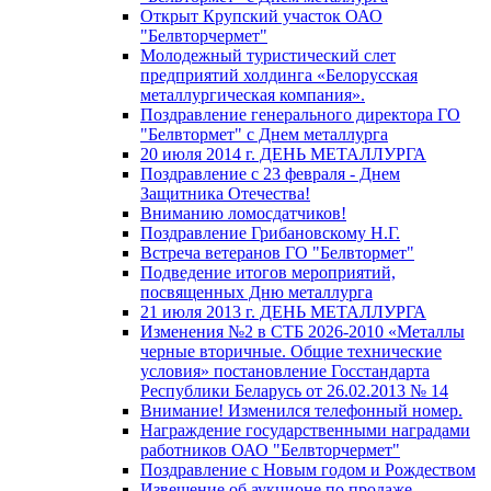
Открыт Крупский участок ОАО
"Белвторчермет"
Молодежный туристический слет
предприятий холдинга «Белорусская
металлургическая компания».
Поздравление генерального директора ГО
"Белвтормет" с Днем металлурга
20 июля 2014 г. ДЕНЬ МЕТАЛЛУРГА
Поздравление с 23 февраля - Днем
Защитника Отечества!
Вниманию ломосдатчиков!
Поздравление Грибановскому Н.Г.
Встреча ветеранов ГО "Белвтормет"
Подведение итогов мероприятий,
посвященных Дню металлурга
21 июля 2013 г. ДЕНЬ МЕТАЛЛУРГА
Изменения №2 в СТБ 2026-2010 «Металлы
черные вторичные. Общие технические
условия» постановление Госстандарта
Республики Беларусь от 26.02.2013 № 14
Внимание! Изменился телефонный номер.
Награждение государственными наградами
работников ОАО "Белвторчермет"
Поздравление с Новым годом и Рождеством
Извещение об аукционе по продаже