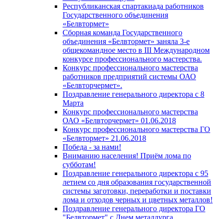
Республиканская спартакиада работников
Государственного объединения
«Белвтормет»
Сборная команда Государственного
объединения «Белвтормет» заняла 3-е
общекомандное место в III Международном
конкурсе профессионального мастерства.
Конкурс профессионального мастерства
работников предприятий системы ОАО
«Белвторчермет».
Поздравление генерального директора с 8
Марта
Конкурс профессионального мастерства
ОАО «Белвторчермет» 01.06.2018
Конкурс профессионального мастерства ГО
«Белвтормет» 21.06.2018
Победа - за нами!
Вниманию населения! Приём лома по
субботам!
Поздравление генерального директора с 95
летием со дня образования государственной
системы заготовки, переработки и поставки
лома и отходов черных и цветных металлов!
Поздравление генерального директора ГО
"Белвтормет" с Днем металлурга