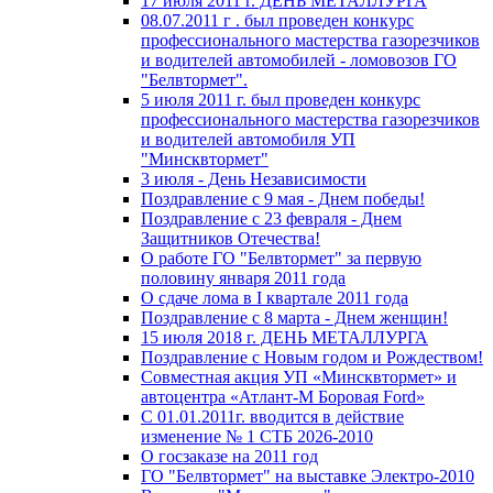
17 июля 2011 г. ДЕНЬ МЕТАЛЛУРГА
08.07.2011 г . был проведен конкурс
профессионального мастерства газорезчиков
и водителей автомобилей - ломовозов ГО
"Белвтормет".
5 июля 2011 г. был проведен конкурс
профессионального мастерства газорезчиков
и водителей автомобиля УП
"Минсквтормет"
3 июля - День Независимости
Поздравление с 9 мая - Днем победы!
Поздравление с 23 февраля - Днем
Защитников Отечества!
О работе ГО "Белвтормет" за первую
половину января 2011 года
О сдаче лома в I квартале 2011 года
Поздравление с 8 марта - Днем женщин!
15 июля 2018 г. ДЕНЬ МЕТАЛЛУРГА
Поздравление с Новым годом и Рождеством!
Совместная акция УП «Минсквтормет» и
автоцентра «Атлант-М Боровая Ford»
С 01.01.2011г. вводится в действие
изменение № 1 СТБ 2026-2010
О госзаказе на 2011 год
ГО "Белвтормет" на выставке Электро-2010