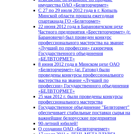
имущества ОАО «Белвторчермет»
С 27 по 29 июля 2012 года в г. Копыль
Минской области прошла ежегодная
спартакиада ГО «Белвтормет»
22 июня 2012 года в Барановичском цехе
Частного предприятия «Брествторчермет» (г.
Барановичи) был проведен конкурс
профессионального мастерства на звание
«Лучший по профессии» газорезчик
Государственного объединения
«БЕЛВТОРМЕТ»
8 июня 2012 года в Минском цехе ОАО
«Белвторчермет» (аг. Гатово) были
проведены конкурсы профессионального
мастерства на звание «Лучший по
профессии» Государственного объединения
«БЕЛВТОРМЕТ»
25 мая 2012 г. были проведены конкурсы
профессионального мастерства
Государственное объединение "Белвтормет"
обеспечивает стабильные поставки сырья на
важнейшие белорусские предприятия
90-летний юбилей!
О создании ОАО «Белвторчермет»