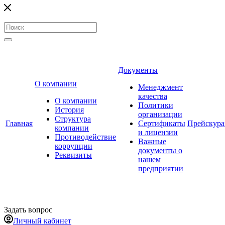
Документы
О компании
Менеджмент
качества
О компании
Политики
История
организации
Структура
Главная
Сертификаты
Прейскур
компании
и лицензии
Противодействие
Важные
коррупции
документы о
Реквизиты
нашем
предприятии
Задать вопрос
Личный кабинет