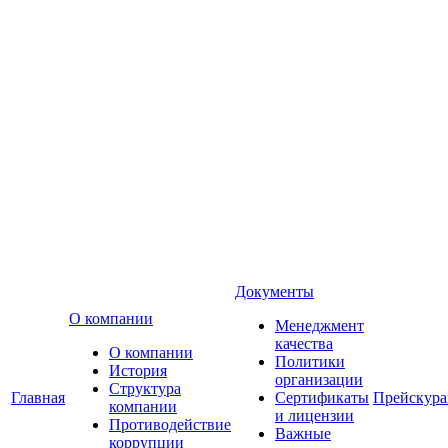
Документы
О компании
Менеджмент
качества
О компании
Политики
История
организации
Структура
Главная
Сертификаты
Прейскур
компании
и лицензии
Противодействие
Важные
коррупции