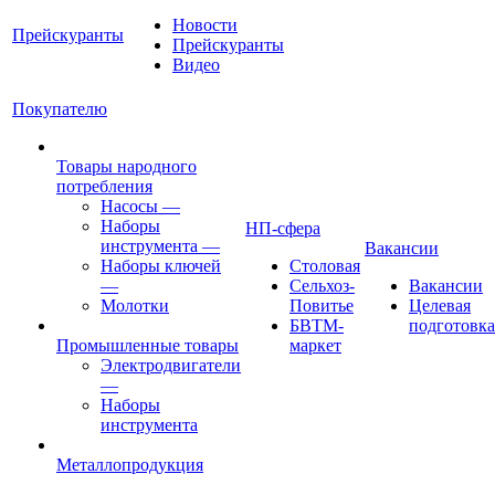
Новости
Прейскуранты
Прейскуранты
Видео
Покупателю
Товары народного
потребления
Насосы
—
Наборы
НП-сфера
инструмента
—
Вакансии
Наборы ключей
Столовая
—
Сельхоз-
Вакансии
Молотки
Повитье
Целевая
БВТМ-
подготовка
Промышленные товары
маркет
Электродвигатели
—
Наборы
инструмента
Металлопродукция