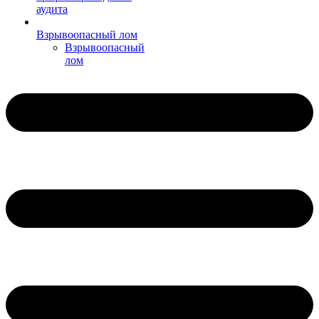
аудита
Взрывоопасный лом
Взрывоопасный
лом