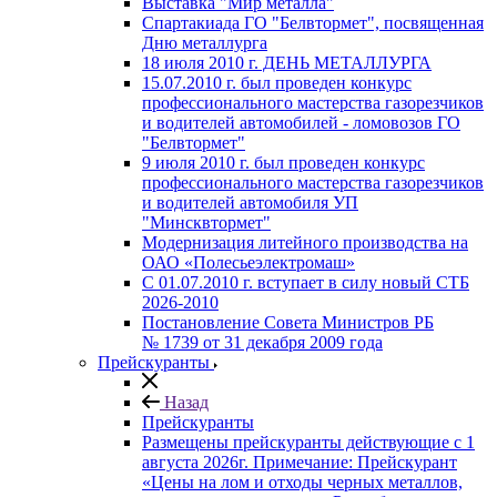
Выставка "Мир металла"
Спартакиада ГО "Белвтормет", посвященная
Дню металлурга
18 июля 2010 г. ДЕНЬ МЕТАЛЛУРГА
15.07.2010 г. был проведен конкурс
профессионального мастерства газорезчиков
и водителей автомобилей - ломовозов ГО
"Белвтормет"
9 июля 2010 г. был проведен конкурс
профессионального мастерства газорезчиков
и водителей автомобиля УП
"Минсквтормет"
Модернизация литейного производства на
ОАО «Полесьеэлектромаш»
С 01.07.2010 г. вступает в силу новый СТБ
2026-2010
Постановление Совета Министров РБ
№ 1739 от 31 декабря 2009 года
Прейскуранты
Назад
Прейскуранты
Размещены прейскуранты действующие с 1
августа 2026г. Примечание: Прейскурант
«Цены на лом и отходы черных металлов,