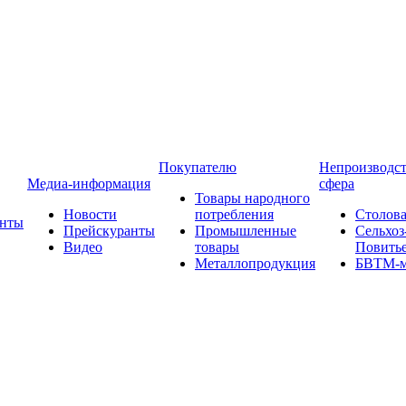
Покупателю
Непроизводст
Медиа-информация
сфера
Товары народного
Новости
потребления
Столова
анты
Прейскуранты
Промышленные
Сельхоз
Видео
товары
Повить
Металлопродукция
БВТМ-м