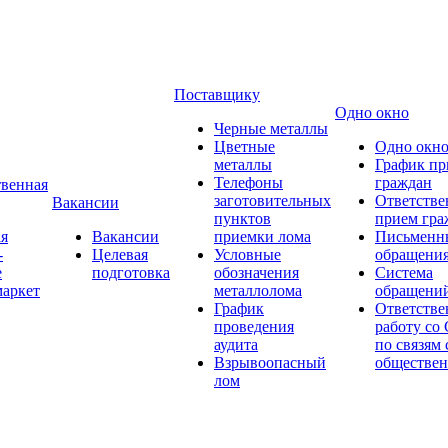
Поставщику
Одно окно
Черные металлы
Цветные
Одно окн
металлы
График пр
Телефоны
граждан
венная
заготовительных
Ответстве
Вакансии
пунктов
прием гра
я
Вакансии
приемки лома
Письменн
-
Целевая
Условные
обращени
е
подготовка
обозначения
Система
аркет
металлолома
обращени
График
Ответстве
проведения
работу со
аудита
по связям 
Взрывоопасный
обществе
лом