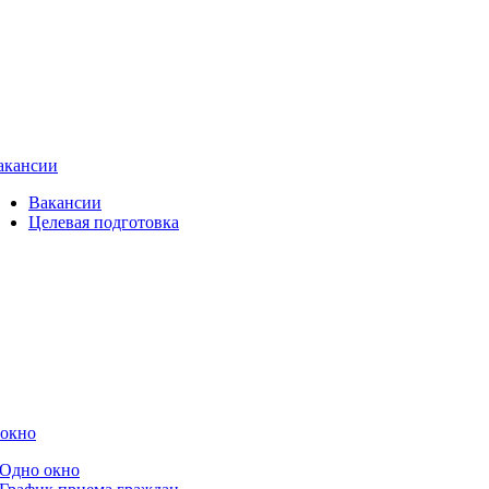
акансии
Вакансии
Целевая подготовка
 окно
Одно окно