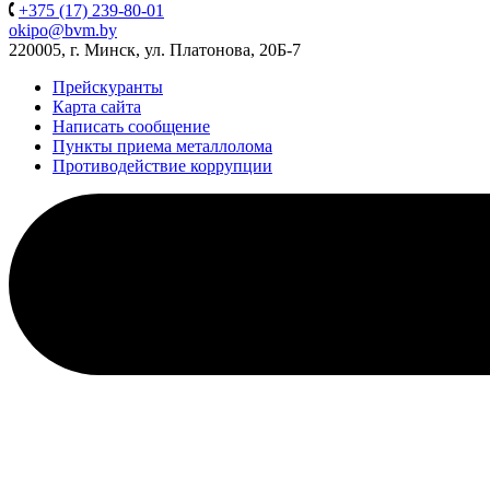
+375 (17) 239-80-01
okipo@bvm.by
220005, г. Минск, ул. Платонова, 20Б-7
Прейскуранты
Карта сайта
Написать сообщение
Пункты приема металлолома
Противодействие коррупции