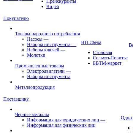
Прейскуранты
Видео
Покупателю
Товары народного потребления
Насосы
—
НП-сфера
Наборы инструмента
—
В
Наборы ключей
—
Столовая
Молотки
Сельхоз-Повитье
БВТМ-маркет
Промышленные товары
Электродвигатели
—
Наборы инструмента
Металлопродукция
Поставщику
Черные металлы
Одно
Информация для юридических лиц
—
Информация для физических лиц