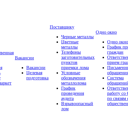
Поставщику
Одно окно
Черные металлы
Цветные
Одно окн
металлы
График пр
Телефоны
граждан
венная
заготовительных
Ответстве
Вакансии
пунктов
прием гра
я
Вакансии
приемки лома
Письменн
-
Целевая
Условные
обращени
е
подготовка
обозначения
Система
аркет
металлолома
обращени
График
Ответстве
проведения
работу со
аудита
по связям 
Взрывоопасный
обществе
лом