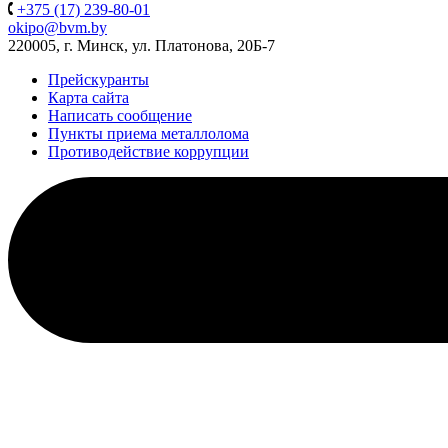
+375 (17) 239-80-01
okipo@bvm.by
220005, г. Минск, ул. Платонова, 20Б-7
Прейскуранты
Карта сайта
Написать сообщение
Пункты приема металлолома
Противодействие коррупции