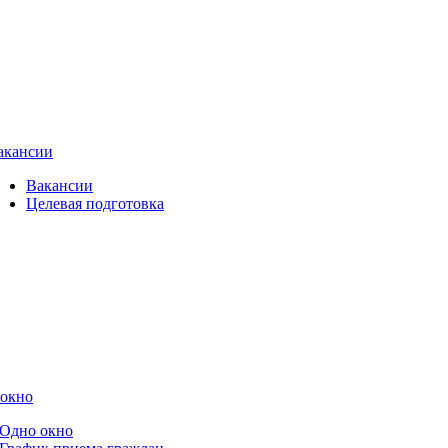
акансии
Вакансии
Целевая подготовка
 окно
Одно окно