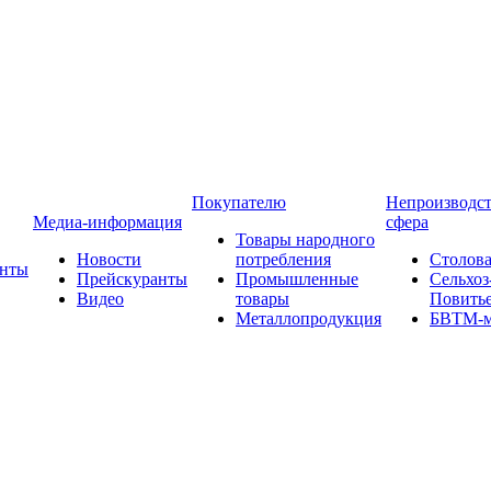
Покупателю
Непроизводст
Медиа-информация
сфера
Товары народного
Новости
потребления
Столова
анты
Прейскуранты
Промышленные
Сельхоз
Видео
товары
Повить
Металлопродукция
БВТМ-м