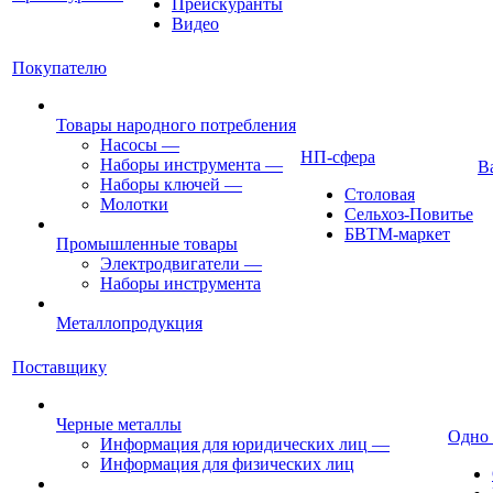
Прейскуранты
Видео
Покупателю
Товары народного потребления
Насосы
—
НП-сфера
Наборы инструмента
—
В
Наборы ключей
—
Столовая
Молотки
Сельхоз-Повитье
БВТМ-маркет
Промышленные товары
Электродвигатели
—
Наборы инструмента
Металлопродукция
Поставщику
Черные металлы
Одно
Информация для юридических лиц
—
Информация для физических лиц