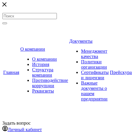
Документы
О компании
Менеджмент
качества
О компании
Политики
История
организации
Структура
Главная
Сертификаты
Прейскур
компании
и лицензии
Противодействие
Важные
коррупции
документы о
Реквизиты
нашем
предприятии
Задать вопрос
Личный кабинет