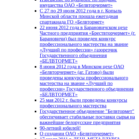
имущества ОАО «Белвторчермет»
С 27 по 29 июля 2012 года в г. Копыль
Минской области прошла ежегодная
спартакиада ГО «Белвтормет»
22 июня 2012 года в Барановичском цехе
Частного предприятия «Брествторчермет» (г.
Барановичи) был проведен конкурс
профессионального мастерства на звание
«Лучший по профессии» газорезчик
Государственного объединения
«БЕЛВТОРМЕТ»
8 июня 2012 года в Минском цехе ОАО
«Белвторчермет» (аг. Гатово) были
проведены конкурсы профессионального
мастерства на звание «Лучший по
профессии» Государственного объединения
«БЕЛВТОРМЕТ»
25 мая 2012 г. были проведены конкурсы
профессионального мастерства
Государственное объединение "Белвтормет"
обеспечивает стабильные поставки сырья на
важнейшие белорусские предприятия
90-летний юбилей!
О создании ОАО «Белвторчермет»