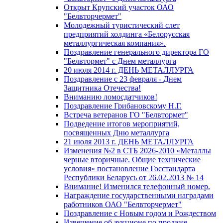
Открыт Крупский участок ОАО
"Белвторчермет"
Молодежный туристический слет
предприятий холдинга «Белорусская
металлургическая компания».
Поздравление генерального директора ГО
"Белвтормет" с Днем металлурга
20 июля 2014 г. ДЕНЬ МЕТАЛЛУРГА
Поздравление с 23 февраля - Днем
Защитника Отечества!
Вниманию ломосдатчиков!
Поздравление Грибановскому Н.Г.
Встреча ветеранов ГО "Белвтормет"
Подведение итогов мероприятий,
посвященных Дню металлурга
21 июля 2013 г. ДЕНЬ МЕТАЛЛУРГА
Изменения №2 в СТБ 2026-2010 «Металлы
черные вторичные. Общие технические
условия» постановление Госстандарта
Республики Беларусь от 26.02.2013 № 14
Внимание! Изменился телефонный номер.
Награждение государственными наградами
работников ОАО "Белвторчермет"
Поздравление с Новым годом и Рождеством
Извещение об аукционе по продаже