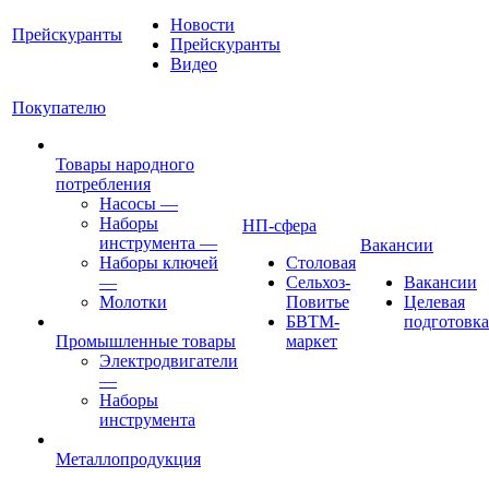
Новости
Прейскуранты
Прейскуранты
Видео
Покупателю
Товары народного
потребления
Насосы
—
Наборы
НП-сфера
инструмента
—
Вакансии
Наборы ключей
Столовая
—
Сельхоз-
Вакансии
Молотки
Повитье
Целевая
БВТМ-
подготовка
Промышленные товары
маркет
Электродвигатели
—
Наборы
инструмента
Металлопродукция