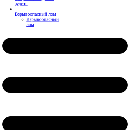
аудита
Взрывоопасный лом
Взрывоопасный
лом