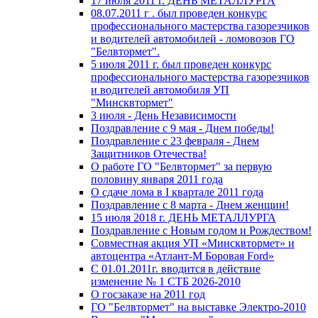
17 июля 2011 г. ДЕНЬ МЕТАЛЛУРГА
08.07.2011 г . был проведен конкурс
профессионального мастерства газорезчиков
и водителей автомобилей - ломовозов ГО
"Белвтормет".
5 июля 2011 г. был проведен конкурс
профессионального мастерства газорезчиков
и водителей автомобиля УП
"Минсквтормет"
3 июля - День Независимости
Поздравление с 9 мая - Днем победы!
Поздравление с 23 февраля - Днем
Защитников Отечества!
О работе ГО "Белвтормет" за первую
половину января 2011 года
О сдаче лома в I квартале 2011 года
Поздравление с 8 марта - Днем женщин!
15 июля 2018 г. ДЕНЬ МЕТАЛЛУРГА
Поздравление с Новым годом и Рождеством!
Совместная акция УП «Минсквтормет» и
автоцентра «Атлант-М Боровая Ford»
С 01.01.2011г. вводится в действие
изменение № 1 СТБ 2026-2010
О госзаказе на 2011 год
ГО "Белвтормет" на выставке Электро-2010