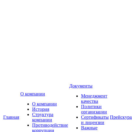
Документы
О компании
Менеджмент
качества
О компании
Политики
История
организации
Структура
Главная
Сертификаты
Прейскур
компании
и лицензии
Противодействие
Важные
коррупции