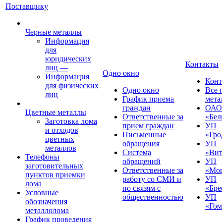
Поставщику
Черные металлы
Информация
для
юридических
Контакты
лиц
—
Одно окно
Информация
Конт
для физических
Одно окно
Все 
лиц
График приема
мета
граждан
ОАО
Цветные металлы
Ответственные за
«Бел
Заготовка лома
прием граждан
УП
и отходов
Письменные
«Гро
цветных
обращения
УП
металлов
Система
«Вит
Телефоны
обращений
УП
заготовительных
Ответственные за
«Мог
пунктов приемки
работу со СМИ и
УП
лома
по связям с
«Бре
Условные
общественностью
УП
обозначения
«Гом
металлолома
График проведения