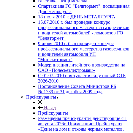
Выставка "Мир металла"
Спартакиада ГО "Белвтормет", посвященная
Дню металлурга
18 июля 2010 г. ДЕНЬ МЕТАЛЛУРГА
15.07.2010 г. был проведен конкурс
профессионального мастерства газорезчиков
и водителей автомобилей - ломовозов ГО
"Белвтормет"
9 июля 2010 г. был проведен конкурс
профессионального мастерства газорезчиков
и водителей автомобиля УП
"Минсквтормет"
Модернизация литейного производства на
ОАО «Полесьеэлектромаш»
С 01.07.2010 г. вступает в силу новый СТБ
2026-2010
Постановление Совета Министров РБ
№ 1739 от 31 декабря 2009 года
Прейскуранты
Назад
Прейскуранты
Размещены прейскуранты действующие с 1
августа 2026г. Примечание: Прейскурант
«Цены на лом и отходы черных металлов,