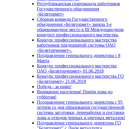
Республиканская спартакиада работников
Государственного объединения
«Белвтормет»
Сборная команда Государственного
объединения «Белвтормет» заняла 3-е
общекомандное место в III Международном
конкурсе профессионального мастерства.
Конкурс профессионального мастерства
работников предприятий системы ОАО
«Белвторчермет».
Поздравление генерального директора с 8
Марта
Конкурс профессионального мастерства
ОАО «Белвторчермет» 01.06.2018
Конкурс профессионального мастерства ГО
«Белвтормет» 21.06.2018
Победа - за нами!
Вниманию населения! Приём лома по
субботам!
Поздравление генерального директора с 95
летием со дня образования государственной
системы заготовки, переработки и поставки
лома и отходов черных и цветных металлов!
Поздравление генерального директора ГО
"Белвтормет" с Днем металлурга